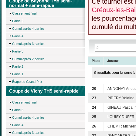
Ce tournoi est 
Coupe de Bayonne TH5 semi-
normal + semi-rapide
Gréoux-les-Bai
Classement final
les pourcentag
Partie 5
cumulé du multi
Cumul après 4 parties
Partie 4
Cumul après 3 parties
Partie 3
Cumul après 2 parties
Place
Joueur
Partie 2
8 résultats pour la série 5
Partie 1
Étape du Grand Prix
20
ANNONAY Arlett
Coupe de Vichy TH5 semi-rapide
23
PIDERY Yolaine
Classement final
24
GINEAU Pascali
Partie 5
25
LOUISY-DUFER 
Cumul après 4 parties
Partie 4
26
CHÉMIR Micheli
Cumul après 3 parties
27
PANCARTE Sand