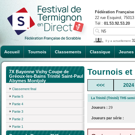
Fédération Française
22 rue Esquirol, 75013
Tél :
01.53.92.53.20
3
Il y a actuellement
Accueil
Tournois
Classements
Classique
Jeunes
Tournois et
7X Bayonne Vichy Coupe de
Gréoux-les-Bains Trinité Saint-Paul
Abymes Montjoly
<<<
2024
Classement final
Partie 5
La Trinité (Trinité) TH5 sem
Partie 4
Joueurs :
29
Partie 3
Joueurs par série :
Partie 2
Partie 1