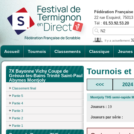
Fédération Française
22 rue Esquirol, 75013
Tél :
01.53.92.53.20
3
Il y a actuellement
Accueil
Tournois
Classements
Classique
Jeunes
Tournois et
7X Bayonne Vichy Coupe de
Gréoux-les-Bains Trinité Saint-Paul
Abymes Montjoly
<<<
2024
Classement final
Partie 5
Montjoly TH5 semi-rapide M
Partie 4
Joueurs :
19
Partie 3
Joueurs par série :
Partie 2
Partie 1