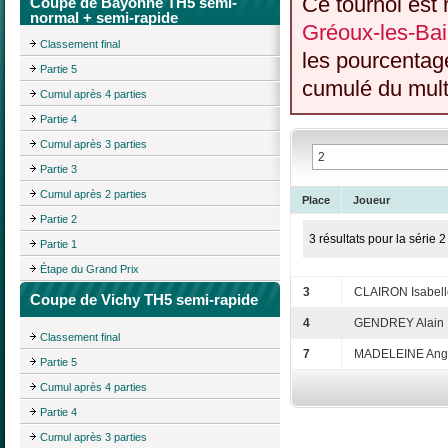
Ce tournoi est 
Coupe de Bayonne TH5 semi-
normal + semi-rapide
Gréoux-les-Bai
Classement final
les pourcentag
Partie 5
cumulé du multi
Cumul après 4 parties
Partie 4
Cumul après 3 parties
Partie 3
Cumul après 2 parties
Place
Joueur
Partie 2
3 résultats pour la série 2
Partie 1
Étape du Grand Prix
3
CLAIRON Isabell
Coupe de Vichy TH5 semi-rapide
4
GENDREY Alain
Classement final
7
MADELEINE Ang
Partie 5
Cumul après 4 parties
Partie 4
Cumul après 3 parties