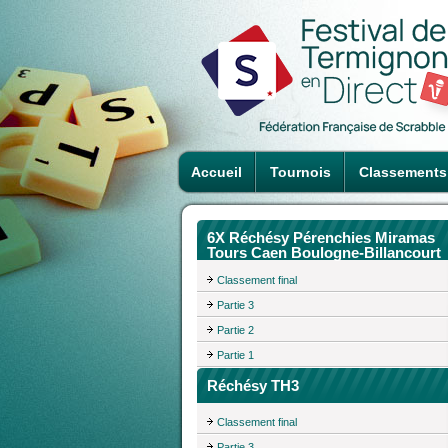
Accueil
Tournois
Classements
6X Réchésy Pérenchies Miramas
Tours Caen Boulogne-Billancourt
Classement final
Partie 3
Partie 2
Partie 1
Réchésy TH3
Classement final
Partie 3