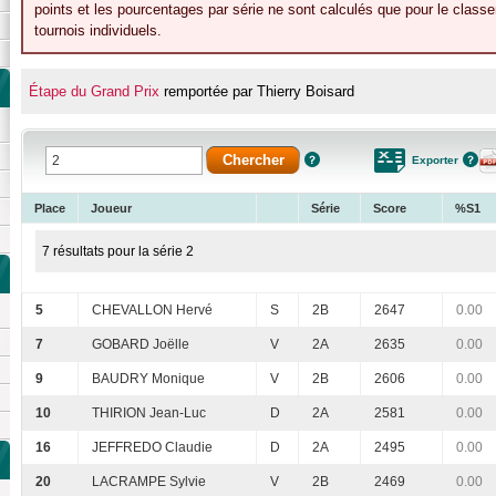
points et les pourcentages par série ne sont calculés que pour le class
tournois individuels.
Étape du Grand Prix
remportée par Thierry Boisard
Exporter
Place
Joueur
Série
Score
%S1
7 résultats pour la série 2
5
CHEVALLON Hervé
S
2B
2647
0.00
7
GOBARD Joëlle
V
2A
2635
0.00
9
BAUDRY Monique
V
2B
2606
0.00
10
THIRION Jean-Luc
D
2A
2581
0.00
16
JEFFREDO Claudie
D
2A
2495
0.00
20
LACRAMPE Sylvie
V
2B
2469
0.00