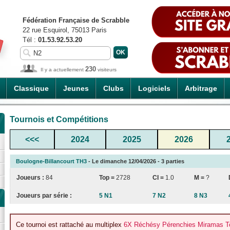
Fédération Française de Scrabble
22 rue Esquirol, 75013 Paris
Tél :
01.53.92.53.20
230
Il y a actuellement
visiteurs
Classique
Jeunes
Clubs
Logiciels
Arbitrage
Tournois et Compétitions
<<<
2024
2025
2026
Boulogne-Billancourt TH3
- Le dimanche 12/04/2026 - 3 parties
Joueurs :
84
Top =
2728
CI
=
1.0
M =
?
Joueurs par série :
5 N1
7 N2
8 N3
Ce tournoi est rattaché au multiplex
6X Réchésy Pérenchies Miramas To