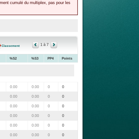
ement cumulé du multiplex, pas pour les
1 à 7
Classement
%S2
%S3
PP4
Points
0.00
0.00
0
0
0.00
0.00
0
0
0.00
0.00
0
0
0.00
0.00
0
0
0.00
0.00
0
0
0.00
0.00
0
0