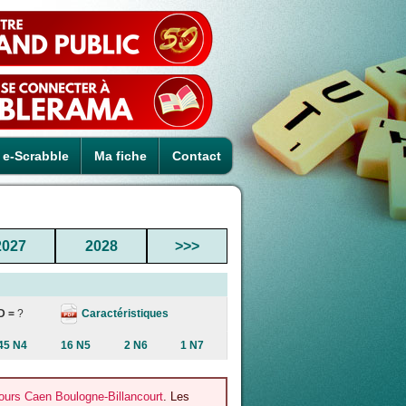
e-Scrabble
Ma fiche
Contact
2027
2028
>>>
Caractéristiques
D =
?
45 N4
16 N5
2 N6
1 N7
urs Caen Boulogne-Billancourt
. Les