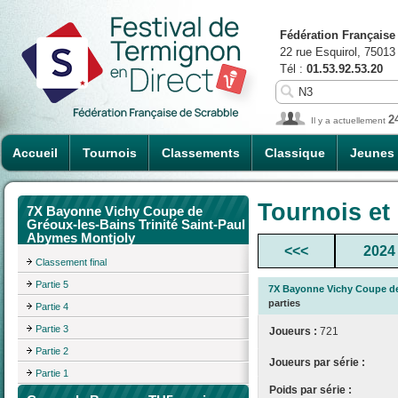
Fédération Française
22 rue Esquirol, 75013
Tél :
01.53.92.53.20
2
Il y a actuellement
Accueil
Tournois
Classements
Classique
Jeunes
Tournois et
7X Bayonne Vichy Coupe de
Gréoux-les-Bains Trinité Saint-Paul
Abymes Montjoly
<<<
2024
Classement final
Partie 5
7X Bayonne Vichy Coupe de 
parties
Partie 4
Partie 3
Joueurs :
721
Partie 2
Joueurs par série :
Partie 1
Poids par série :