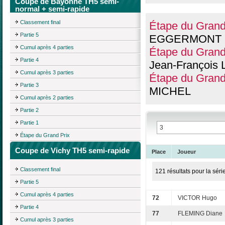
Coupe de Bayonne TH5 semi-
normal + semi-rapide
Classement final
Étape du Gran
Partie 5
EGGERMONT
Cumul après 4 parties
Étape du Grand
Partie 4
Jean-Françoi
Cumul après 3 parties
Étape du Grand
Partie 3
MICHEL
Cumul après 2 parties
Partie 2
Partie 1
Étape du Grand Prix
Coupe de Vichy TH5 semi-rapide
Place
Joueur
Classement final
121 résultats pour la séri
Partie 5
Cumul après 4 parties
72
VICTOR Hugo
Partie 4
77
FLEMING Diane
Cumul après 3 parties