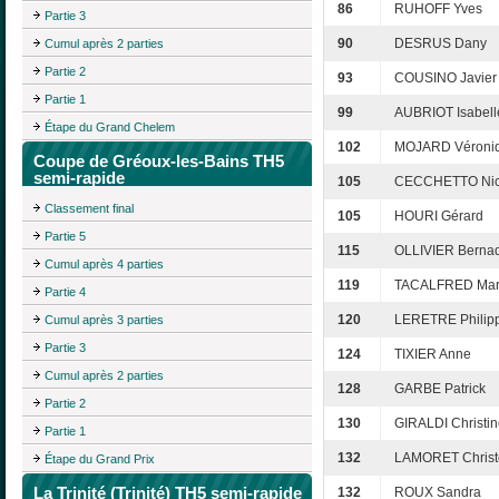
86
RUHOFF Yves
Partie 3
90
DESRUS Dany
Cumul après 2 parties
Partie 2
93
COUSINO Javier
Partie 1
99
AUBRIOT Isabell
Étape du Grand Chelem
102
MOJARD Véroni
Coupe de Gréoux-les-Bains TH5
semi-rapide
105
CECCHETTO Nic
Classement final
105
HOURI Gérard
Partie 5
115
OLLIVIER Bernad
Cumul après 4 parties
119
TACALFRED Mari
Partie 4
120
LERETRE Philip
Cumul après 3 parties
Partie 3
124
TIXIER Anne
Cumul après 2 parties
128
GARBE Patrick
Partie 2
130
GIRALDI Christi
Partie 1
132
LAMORET Christ
Étape du Grand Prix
La Trinité (Trinité) TH5 semi-rapide
132
ROUX Sandra