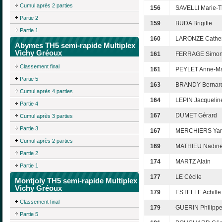
Cumul après 2 parties
156
SAVELLI Marie-T
Partie 2
159
BUDA Brigitte
Partie 1
160
LARONZE Cather
Abymes TH5 semi-rapide Multiplex
Vichy Gréoux
161
FERRAGE Simo
Classement final
161
PEYLET Anne-Ma
Partie 5
163
BRANDY Bernar
Cumul après 4 parties
164
LEPIN Jacquelin
Partie 4
167
DUMET Gérard
Cumul après 3 parties
Partie 3
167
MERCHIERS Yan
Cumul après 2 parties
169
MATHIEU Nadin
Partie 2
174
MARTZ Alain
Partie 1
177
LE Cécile
Montjoly TH5 semi-rapide Multiplex
Vichy Gréoux
179
ESTELLE Achille
Classement final
179
GUERIN Philipp
Partie 5