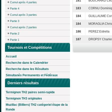
181
BOUCHARD Céci
Cumul après 4 parties
183
CORNU Dominiq
Partie 4
Cumul après 3 parties
184
GUILLAUME Cor
Partie 3
184
MORAGLIA Chris
Cumul après 2 parties
186
PEREZ Estrella
Partie 2
187
DROPSY Charle
Partie 1
Tournois et Compétitions
Accueil
Recherche dans le Calendrier
Recherche dans les Résultats
Simultanés Permanents et Fédéraux
Derniers résultats
Termignon TH2 paires semi-rapide
Termignon TH3 originales
Muzillac (Billiers) TH2 catégoriel étape de la
Ronde