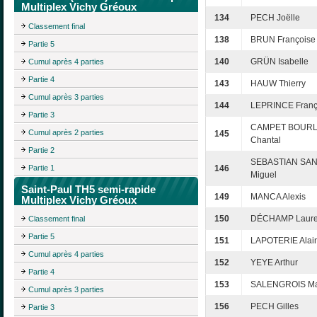
Multiplex Vichy Gréoux
134
PECH Joëlle
Classement final
138
BRUN Françoise
Partie 5
140
GRÜN Isabelle
Cumul après 4 parties
Partie 4
143
HAUW Thierry
Cumul après 3 parties
144
LEPRINCE Franç
Partie 3
CAMPET BOURL
Cumul après 2 parties
145
Chantal
Partie 2
SEBASTIAN SA
Partie 1
146
Miguel
Saint-Paul TH5 semi-rapide
149
MANCA Alexis
Multiplex Vichy Gréoux
150
DÉCHAMP Laur
Classement final
Partie 5
151
LAPOTERIE Alai
Cumul après 4 parties
152
YEYE Arthur
Partie 4
153
SALENGROIS Ma
Cumul après 3 parties
156
PECH Gilles
Partie 3