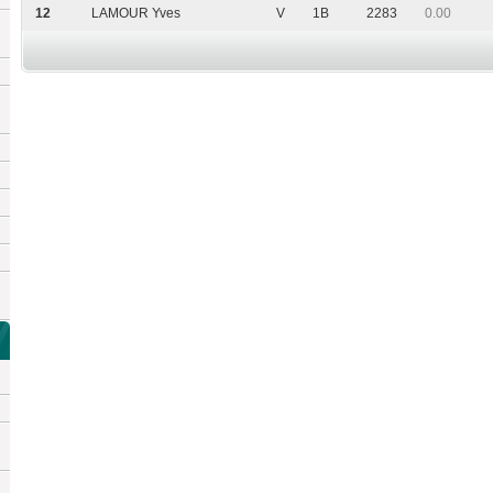
12
LAMOUR Yves
V
1B
2283
0.00