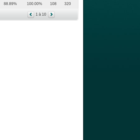
88.89%
100.00%
108
320
1 à 10