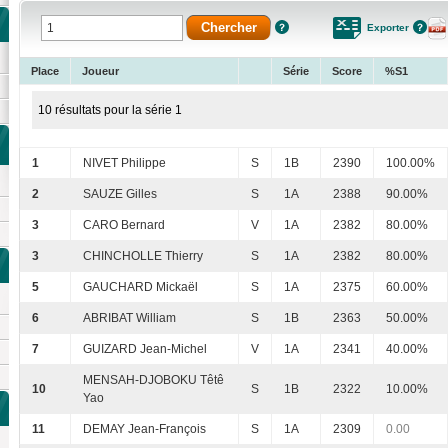
Exporter
Place
Joueur
Série
Score
%S1
10 résultats pour la série 1
1
NIVET Philippe
S
1B
2390
100.00%
2
SAUZE Gilles
S
1A
2388
90.00%
3
CARO Bernard
V
1A
2382
80.00%
3
CHINCHOLLE Thierry
S
1A
2382
80.00%
5
GAUCHARD Mickaël
S
1A
2375
60.00%
6
ABRIBAT William
S
1B
2363
50.00%
7
GUIZARD Jean-Michel
V
1A
2341
40.00%
MENSAH-DJOBOKU Têtê
10
S
1B
2322
10.00%
Yao
11
DEMAY Jean-François
S
1A
2309
0.00