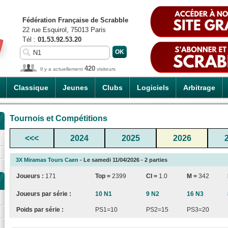
Fédération Française de Scrabble
22 rue Esquirol, 75013 Paris
Tél :
01.53.92.53.20
420
Il y a actuellement
visiteurs
Classique
Jeunes
Clubs
Logiciels
Arbitrage
Tournois et Compétitions
<<<
2024
2025
2026
3X Miramas Tours Caen
- Le samedi 11/04/2026 - 2 parties
Joueurs :
171
Top =
2399
CI
=
1.0
M =
342
Joueurs par série :
10 N1
9 N2
16 N3
Poids par série :
PS1=10
PS2=15
PS3=20