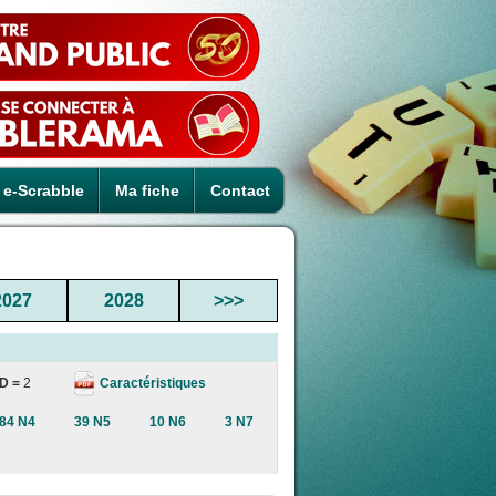
e-Scrabble
Ma fiche
Contact
2027
2028
>>>
Caractéristiques
D =
2
84 N4
39 N5
10 N6
3 N7