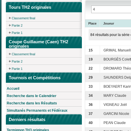
Tours TH2 originales
Classement final
Place
Joueur
Partie 2
Partie 1
84 résultats pour la série 
Coupe Guillaume (Caen) TH2
originales
15
GRIMAL Manuell
Classement final
19
BOURGÈS Colet
Partie 2
22
DROMARD Théo
Partie 1
Tournois et Compétitions
29
SAUNDERS Delp
33
BOEYAERT Kari
Accueil
34
MARY Claude
Recherche dans le Calendrier
Recherche dans les Résultats
36
VIGNEAU Joël
Simultanés Permanents et Fédéraux
37
GARCINI Nicole
Derniers résultats
40
PEAN Claude
Termignon TH3 originales