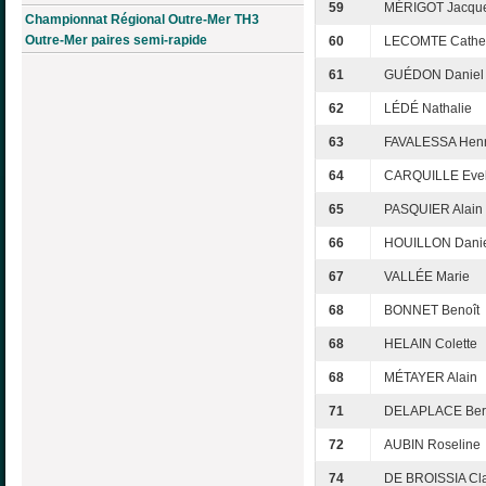
59
MÉRIGOT Jacque
Championnat Régional Outre-Mer TH3
Outre-Mer paires semi-rapide
60
LECOMTE Cathe
61
GUÉDON Daniel
62
LÉDÉ Nathalie
63
FAVALESSA Henri
64
CARQUILLE Evel
65
PASQUIER Alain
66
HOUILLON Danie
67
VALLÉE Marie
68
BONNET Benoît
68
HELAIN Colette
68
MÉTAYER Alain
71
DELAPLACE Ber
72
AUBIN Roseline
74
DE BROISSIA Cl