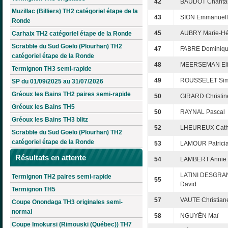
42
BAUDOT Chanta
Muzillac (Billiers) TH2 catégoriel étape de la
43
SION Emmanuel
Ronde
45
AUBRY Marie-Hé
Carhaix TH2 catégoriel étape de la Ronde
Scrabble du Sud Goëlo (Plourhan) TH2
47
FABRE Dominiq
catégoriel étape de la Ronde
48
MEERSEMAN Eli
Termignon TH3 semi-rapide
49
ROUSSELET Si
SP du 01/09/2025 au 31/07/2026
Gréoux les Bains TH2 paires semi-rapide
50
GIRARD Christin
Gréoux les Bains TH5
50
RAYNAL Pascal
Gréoux les Bains TH3 blitz
52
LHEUREUX Cath
Scrabble du Sud Goëlo (Plourhan) TH2
catégoriel étape de la Ronde
53
LAMOUR Patrici
Résultats en attente
54
LAMBERT Annie
LATINI DESGR
Termignon TH2 paires semi-rapide
55
David
Termignon TH5
57
VAUTE Christian
Coupe Onondaga TH3 originales semi-
normal
58
NGUYÊN Maï
Coupe Imokursi (Rimouski (Québec)) TH7