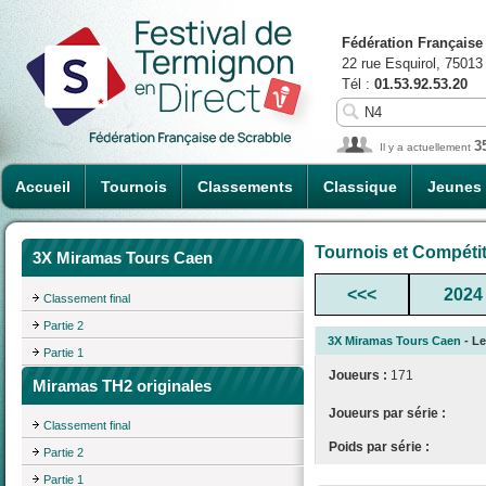
Fédération Française
22 rue Esquirol, 75013
Tél :
01.53.92.53.20
3
Il y a actuellement
Accueil
Tournois
Classements
Classique
Jeunes
Tournois et Compéti
3X Miramas Tours Caen
<<<
2024
Classement final
Partie 2
3X Miramas Tours Caen
- Le
Partie 1
Joueurs :
171
Miramas TH2 originales
Joueurs par série :
Classement final
Poids par série :
Partie 2
Partie 1