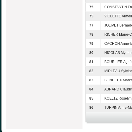
75
CONSTANTIN Fr
75
VIOLETTE Armel
77
JOLIVET Bernade
78
RICHER Marie-C
79
CACHON Anne-M
80
NICOLAS Myria
81
BOURLIER Agnè
82
MIRLEAU Sylvia
83
BONDEUX Marce
84
ABRARD Claudi
85
KOELTZ Roselyn
86
TURPIN Anne-Ma