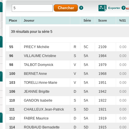
Exporter
Place
Joueur
Série
Score
%S1
39 résultats pour la série 5
55
PRECY Michèle
R
5C
2109
0.00
96
VILLAUME Christine
S
5A
1984
0.00
98
TALBOT Domynick
V
5A
1979
0.00
100
BERNET Anne
V
5A
1968
0.00
103
TORELLI Anne-Marie
V
5A
1951
0.00
106
JEANNE Brigitte
D
5A
1942
0.00
110
GANDON Isabelle
S
5A
1922
0.00
111
CHAILLEUX Jean-Patrick
S
5D
1921
0.00
112
FABRE Maurice
D
5A
1919
0.00
114
ROUBAUD Bernadette
D
5D
1915
0.00