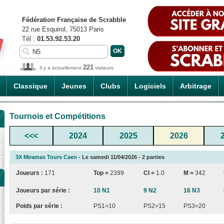
Fédération Française de Scrabble
22 rue Esquirol, 75013 Paris
Tél :
01.53.92.53.20
221
Il y a actuellement
visiteurs
Classique
Jeunes
Clubs
Logiciels
Arbitrage
Tournois et Compétitions
<<<
2024
2025
2026
3X Miramas Tours Caen
- Le samedi 11/04/2026 - 2 parties
Joueurs :
171
Top =
2399
CI
=
1.0
M =
342
Joueurs par série :
10 N1
9 N2
16 N3
Poids par série :
PS1=10
PS2=15
PS3=20