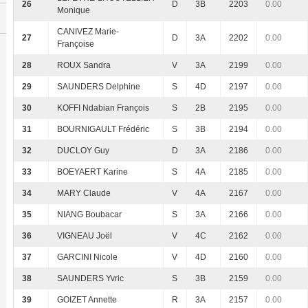
26
D
3B
2203
0.00
Monique
CANIVEZ Marie-
27
D
3A
2202
0.00
Françoise
28
ROUX Sandra
V
3A
2199
0.00
29
SAUNDERS Delphine
S
4D
2197
0.00
30
KOFFI Ndabian François
S
2B
2195
0.00
31
BOURNIGAULT Frédéric
S
3B
2194
0.00
32
DUCLOY Guy
D
3A
2186
0.00
33
BOEYAERT Karine
S
4A
2185
0.00
34
MARY Claude
V
4A
2167
0.00
35
NIANG Boubacar
S
3A
2166
0.00
36
VIGNEAU Joël
V
4C
2162
0.00
37
GARCINI Nicole
V
4D
2160
0.00
38
SAUNDERS Yvric
S
3B
2159
0.00
39
GOIZET Annette
R
3A
2157
0.00