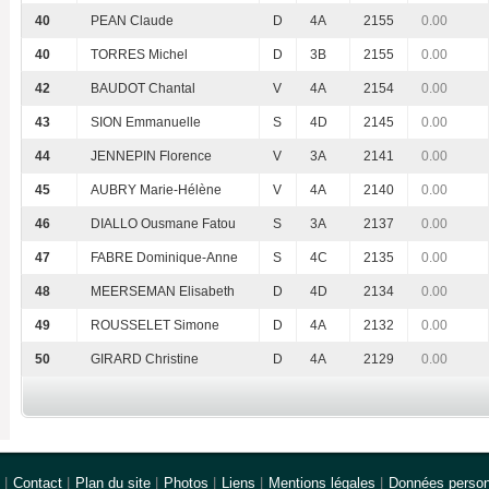
40
PEAN Claude
D
4A
2155
0.00
40
TORRES Michel
D
3B
2155
0.00
42
BAUDOT Chantal
V
4A
2154
0.00
43
SION Emmanuelle
S
4D
2145
0.00
44
JENNEPIN Florence
V
3A
2141
0.00
45
AUBRY Marie-Hélène
V
4A
2140
0.00
46
DIALLO Ousmane Fatou
S
3A
2137
0.00
47
FABRE Dominique-Anne
S
4C
2135
0.00
48
MEERSEMAN Elisabeth
D
4D
2134
0.00
49
ROUSSELET Simone
D
4A
2132
0.00
50
GIRARD Christine
D
4A
2129
0.00
|
Contact
|
Plan du site
|
Photos
|
Liens
|
Mentions légales
|
Données person