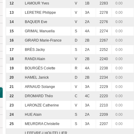
12
LAMOUR Yves
V
1B
2283
0.00
13
LERETRE Philippe
V
3A
2278
0.00
14
BAQUER Eve
V
2A
2276
0.00
15
GRIMAL Manuella
S
4A
2274
0.00
16
GIRARD Marie-France
D
2B
2267
0.00
17
BRÈS Jacky
S
2A
2252
0.00
18
RANDI Alain
V
2B
2240
0.00
19
BOURGÈS Colette
R
4A
2238
0.00
20
HAMEL Janick
D
2B
2234
0.00
21
ARNAUD Solange
V
3A
2229
0.00
22
DROMARD Théo
C
4C
2220
0.00
23
LARONZE Catherine
V
3A
2210
0.00
24
HUE Alain
S
2A
2209
0.00
25
MEURDRA Christelle
S
3A
2207
0.00
LEFEVRE-LHOUTELLIER