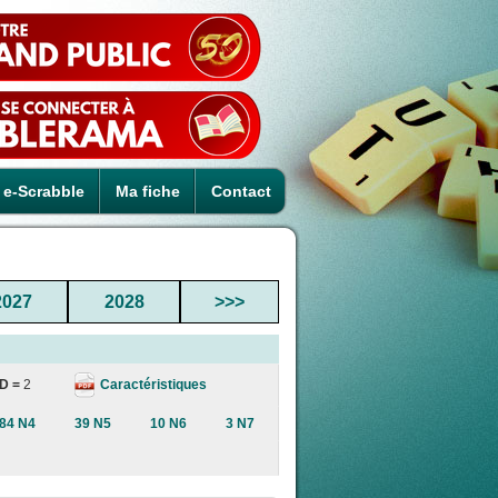
e-Scrabble
Ma fiche
Contact
2027
2028
>>>
Caractéristiques
D =
2
84 N4
39 N5
10 N6
3 N7