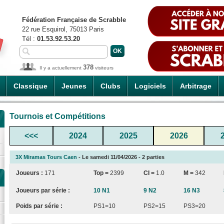
Fédération Française de Scrabble
22 rue Esquirol, 75013 Paris
Tél :
01.53.92.53.20
378
Il y a actuellement
visiteurs
Classique
Jeunes
Clubs
Logiciels
Arbitrage
Tournois et Compétitions
<<<
2024
2025
2026
3X Miramas Tours Caen
- Le samedi 11/04/2026 - 2 parties
Joueurs :
171
Top =
2399
CI
=
1.0
M =
342
Joueurs par série :
10 N1
9 N2
16 N3
Poids par série :
PS1=10
PS2=15
PS3=20