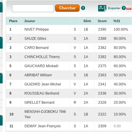
Exporter
Place
Joueur
Série
Score
%S1
1
NIVET Philippe
S
1B
2390
100.00%
2
SAUZE Gilles
S
1A
2388
90.00%
3
CARO Bernard
V
1A
2382
80.00%
3
CHINCHOLLE Thierry
S
1A
2382
80.00%
5
GAUCHARD Mickaël
S
1A
2375
60.00%
6
ABRIBAT William
S
1B
2363
50.00%
7
GUIZARD Jean-Michel
V
1A
2341
40.00%
8
ROUSSEAU Bertrand
V
2A
2338
30.00%
9
GRELLET Bernard
R
2A
2328
20.00%
MENSAH-DJOBOKU Têtê
10
S
1B
2322
10.00%
Yao
11
DEMAY Jean-François
S
1A
2309
0.00