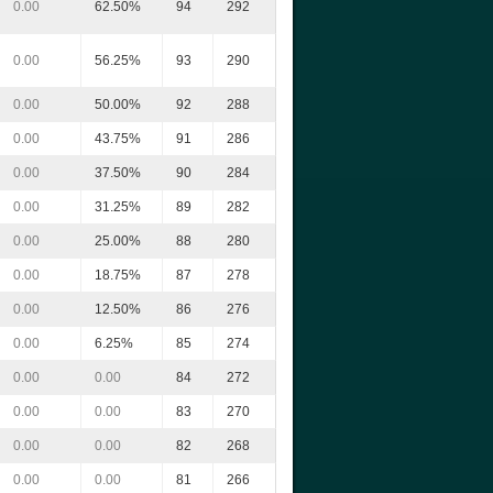
0.00
62.50%
94
292
0.00
56.25%
93
290
0.00
50.00%
92
288
0.00
43.75%
91
286
0.00
37.50%
90
284
0.00
31.25%
89
282
0.00
25.00%
88
280
0.00
18.75%
87
278
0.00
12.50%
86
276
0.00
6.25%
85
274
0.00
0.00
84
272
0.00
0.00
83
270
0.00
0.00
82
268
0.00
0.00
81
266