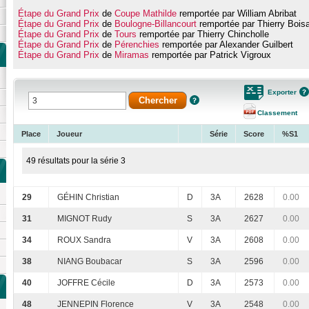
Étape du Grand Prix
de
Coupe Mathilde
remportée par William Abribat
Étape du Grand Prix
de
Boulogne-Billancourt
remportée par Thierry Bois
Étape du Grand Prix
de
Tours
remportée par Thierry Chincholle
Étape du Grand Prix
de
Pérenchies
remportée par Alexander Guilbert
Étape du Grand Prix
de
Miramas
remportée par Patrick Vigroux
Exporter
Classement
Place
Joueur
Série
Score
%S1
49 résultats pour la série 3
29
GÉHIN Christian
D
3A
2628
0.00
31
MIGNOT Rudy
S
3A
2627
0.00
34
ROUX Sandra
V
3A
2608
0.00
38
NIANG Boubacar
S
3A
2596
0.00
40
JOFFRE Cécile
D
3A
2573
0.00
48
JENNEPIN Florence
V
3A
2548
0.00