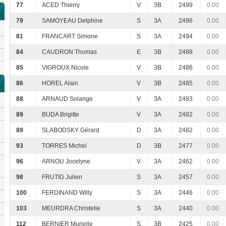
77
ACED Thierry
V
3B
2499
0.00
79
SAMOYEAU Delphine
S
3A
2496
0.00
81
FRANCART Simone
S
3A
2494
0.00
84
CAUDRON Thomas
E
3B
2488
0.00
85
VIGROUX Nicole
V
3B
2486
0.00
86
HOREL Alain
V
3B
2485
0.00
88
ARNAUD Solange
V
3A
2483
0.00
89
BUDA Brigitte
V
3A
2482
0.00
89
SLABODSKY Gérard
D
3A
2482
0.00
93
TORRES Michel
D
3B
2477
0.00
96
ARNOU Jocelyne
V
3A
2462
0.00
98
FRUTIG Julien
S
3A
2457
0.00
100
FERDINAND Willy
S
3A
2446
0.00
103
MEURDRA Christelle
S
3A
2440
0.00
112
BERNIER Murielle
S
3B
2425
0.00