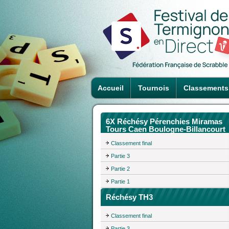
Accueil
Tournois
Classements
6X Réchésy Pérenchies Miramas
Tours Caen Boulogne-Billancourt
Classement final
Partie 3
Partie 2
Partie 1
Réchésy TH3
Classement final
Partie 3