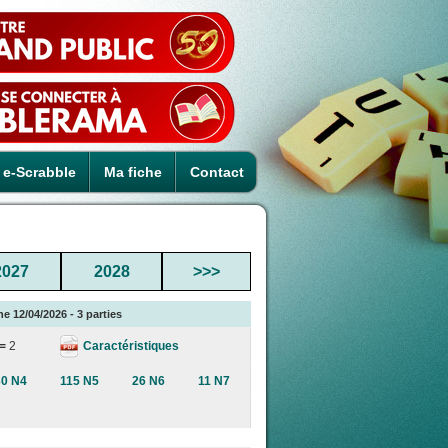
e-Scrabble
Ma fiche
Contact
2027
2028
>>>
e 12/04/2026 - 3 parties
Caractéristiques
 =
2
30 N4
115 N5
26 N6
11 N7