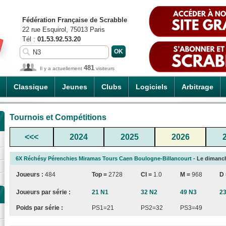
Fédération Française de Scrabble
22 rue Esquirol, 75013 Paris
Tél :
01.53.92.53.20
481
Il y a actuellement
visiteurs
Classique
Jeunes
Clubs
Logiciels
Arbitrage
Tournois et Compétitions
<<<
2024
2025
2026
6X Réchésy Pérenchies Miramas Tours Caen Boulogne-Billancourt
- Le dimanch
Joueurs :
484
Top =
2728
CI
=
1.0
M =
968
D
Joueurs par série :
21 N1
32 N2
49 N3
2
Poids par série :
PS1=21
PS2=32
PS3=49