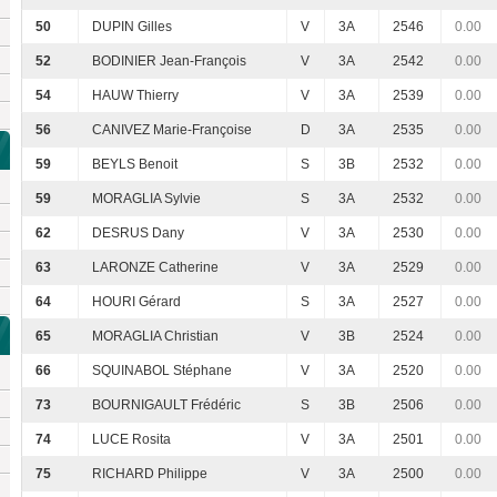
50
DUPIN Gilles
V
3A
2546
0.00
52
BODINIER Jean-François
V
3A
2542
0.00
54
HAUW Thierry
V
3A
2539
0.00
56
CANIVEZ Marie-Françoise
D
3A
2535
0.00
59
BEYLS Benoit
S
3B
2532
0.00
59
MORAGLIA Sylvie
S
3A
2532
0.00
62
DESRUS Dany
V
3A
2530
0.00
63
LARONZE Catherine
V
3A
2529
0.00
64
HOURI Gérard
S
3A
2527
0.00
65
MORAGLIA Christian
V
3B
2524
0.00
66
SQUINABOL Stéphane
V
3A
2520
0.00
73
BOURNIGAULT Frédéric
S
3B
2506
0.00
74
LUCE Rosita
V
3A
2501
0.00
75
RICHARD Philippe
V
3A
2500
0.00