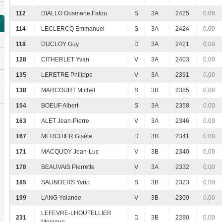
112
DIALLO Ousmane Fatou
S
3A
2425
0.00
114
LECLERCQ Emmanuel
S
3A
2424
0.00
118
DUCLOY Guy
D
3A
2421
0.00
128
CITHERLET Yvan
V
3A
2403
0.00
135
LERETRE Philippe
V
3A
2391
0.00
138
MARCOURT Michel
S
3B
2385
0.00
154
BOEUF Albert
S
3A
2358
0.00
163
ALET Jean-Pierre
V
3A
2346
0.00
167
MERCHIER Gisèle
D
3B
2341
0.00
171
MACQUOY Jean-Luc
V
3B
2340
0.00
178
BEAUVAIS Pierrette
V
3A
2332
0.00
185
SAUNDERS Yvric
S
3B
2323
0.00
199
LANG Yolande
V
3B
2309
0.00
LEFEVRE-LHOUTELLIER
231
D
3B
2280
0.00