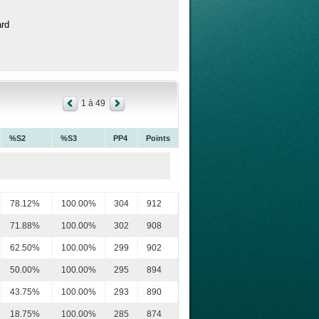
ard
1 à 49
%S2
%S3
PP4
Points
78.12%
100.00%
304
912
71.88%
100.00%
302
908
62.50%
100.00%
299
902
50.00%
100.00%
295
894
43.75%
100.00%
293
890
18.75%
100.00%
285
874