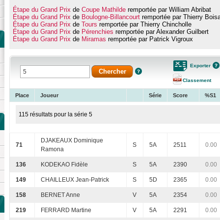
Étape du Grand Prix
de
Coupe Mathilde
remportée par William Abribat
Étape du Grand Prix
de
Boulogne-Billancourt
remportée par Thierry Bois
Étape du Grand Prix
de
Tours
remportée par Thierry Chincholle
Étape du Grand Prix
de
Pérenchies
remportée par Alexander Guilbert
Étape du Grand Prix
de
Miramas
remportée par Patrick Vigroux
Exporter
Classement
Place
Joueur
Série
Score
%S1
115 résultats pour la série 5
DJAKEAUX Dominique
71
S
5A
2511
0.00
Ramona
136
KODEKAO Fidèle
S
5A
2390
0.00
149
CHAILLEUX Jean-Patrick
S
5D
2365
0.00
158
BERNET Anne
V
5A
2354
0.00
219
FERRARD Martine
V
5A
2291
0.00