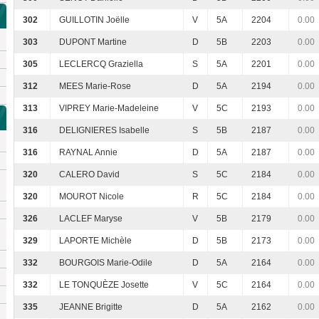
302
GUILLOTIN Joëlle
V
5A
2204
0.00
303
DUPONT Martine
D
5B
2203
0.00
305
LECLERCQ Graziella
S
5A
2201
0.00
312
MEES Marie-Rose
D
5A
2194
0.00
313
VIPREY Marie-Madeleine
V
5C
2193
0.00
316
DELIGNIERES Isabelle
S
5B
2187
0.00
316
RAYNAL Annie
D
5A
2187
0.00
320
CALERO David
S
5C
2184
0.00
320
MOUROT Nicole
R
5C
2184
0.00
326
LACLEF Maryse
V
5B
2179
0.00
329
LAPORTE Michèle
D
5B
2173
0.00
332
BOURGOIS Marie-Odile
D
5A
2164
0.00
332
LE TONQUÈZE Josette
V
5C
2164
0.00
335
JEANNE Brigitte
D
5A
2162
0.00