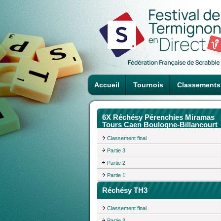
Accueil
Tournois
Classements
6X Réchésy Pérenchies Miramas
Tours Caen Boulogne-Billancourt
Classement final
Partie 3
Partie 2
Partie 1
Réchésy TH3
Classement final
Partie 3