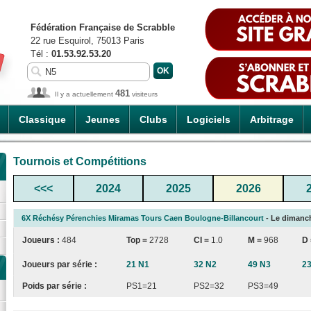
Fédération Française de Scrabble
22 rue Esquirol, 75013 Paris
Tél :
01.53.92.53.20
481
Il y a actuellement
visiteurs
Classique
Jeunes
Clubs
Logiciels
Arbitrage
Tournois et Compétitions
<<<
2024
2025
2026
6X Réchésy Pérenchies Miramas Tours Caen Boulogne-Billancourt
- Le dimanch
Joueurs :
484
Top =
2728
CI
=
1.0
M =
968
D
Joueurs par série :
21 N1
32 N2
49 N3
2
Poids par série :
PS1=21
PS2=32
PS3=49