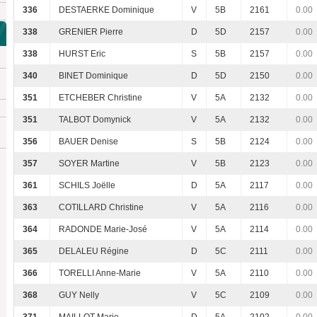
336
DESTAERKE Dominique
V
5B
2161
0.00
338
GRENIER Pierre
D
5D
2157
0.00
338
HURST Eric
S
5B
2157
0.00
340
BINET Dominique
D
5D
2150
0.00
351
ETCHEBER Christine
V
5A
2132
0.00
351
TALBOT Domynick
V
5A
2132
0.00
356
BAUER Denise
S
5B
2124
0.00
357
SOYER Martine
V
5B
2123
0.00
361
SCHILS Joëlle
D
5A
2117
0.00
363
COTILLARD Christine
V
5A
2116
0.00
364
RADONDE Marie-José
V
5A
2114
0.00
365
DELALEU Régine
D
5C
2111
0.00
366
TORELLI Anne-Marie
V
5A
2110
0.00
368
GUY Nelly
V
5C
2109
0.00