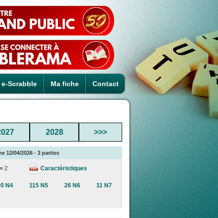
e-Scrabble
Ma fiche
Contact
2027
2028
>>>
e 12/04/2026 - 3 parties
Caractéristiques
 =
2
30 N4
115 N5
26 N6
11 N7