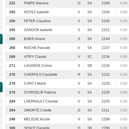
222
FABRE Maurice
D
5A
2289
0.00
250
HOYEZ Isabelle
V
5A
2256
0.00
250
PETER Claudine
V
5A
2256
0.00
255
GANDON Isabelle
S
5A
2251
0.00
260
BAIER Ariane
S
5A
2244
0.00
268
ROCHE Pascale
V
5A
2237
0.00
269
VITRY Claude
V
5C
2236
0.00
271
LAGARDE Corine
S
5B
2234
0.00
276
CHERFILS Claudette
R
5A
2232
0.00
279
CARCY Marie
V
5A
2229
0.00
279
STORDEUR Patricia
V
5A
2229
0.00
284
LHERNAULT Chantal
V
5A
2220
0.00
294
SIMORTE Colette
D
5A
2211
0.00
298
MELISSE Nicole
V
5A
2208
0.00
300
SENOT Danielle
D
5B
2206
0.00