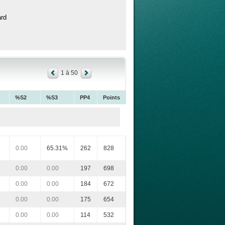
ard
1 à 50
%S2
%S3
PP4
Points
0.00
65.31%
262
828
0.00
0.00
197
698
0.00
0.00
184
672
0.00
0.00
175
654
0.00
0.00
114
532