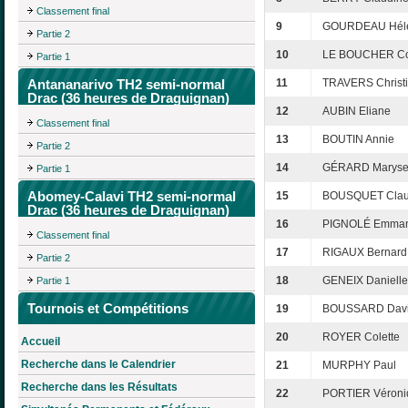
Classement final
9
GOURDEAU Hél
Partie 2
10
LE BOUCHER Co
Partie 1
Antananarivo TH2 semi-normal
11
TRAVERS Christ
Drac (36 heures de Draguignan)
12
AUBIN Eliane
Classement final
13
BOUTIN Annie
Partie 2
14
GÉRARD Marys
Partie 1
Abomey-Calavi TH2 semi-normal
15
BOUSQUET Cla
Drac (36 heures de Draguignan)
16
PIGNOLÉ Emman
Classement final
17
RIGAUX Bernard
Partie 2
18
GENEIX Danielle
Partie 1
Tournois et Compétitions
19
BOUSSARD Dav
20
ROYER Colette
Accueil
Recherche dans le Calendrier
21
MURPHY Paul
Recherche dans les Résultats
22
PORTIER Véroni