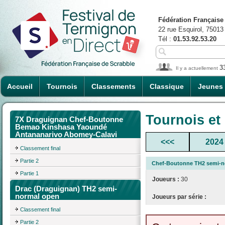
Fédération Française
22 rue Esquirol, 75013
Tél :
01.53.92.53.20
3
Il y a actuellement
Accueil
Tournois
Classements
Classique
Jeunes
Tournois et
7X Draguignan Chef-Boutonne
Bemao Kinshasa Yaoundé
Antananarivo Abomey-Calavi
<<<
2024
Classement final
Partie 2
Chef-Boutonne TH2 semi-no
Partie 1
Joueurs :
30
Drac (Draguignan) TH2 semi-
normal open
Joueurs par série :
Classement final
Partie 2