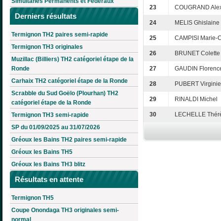
Simultanés Permanents et Fédéraux
23
COUGRAND Alex
Derniers résultats
24
MELIS Ghislaine
Termignon TH2 paires semi-rapide
25
CAMPISI Marie-C
Termignon TH3 originales
26
BRUNET Colette
Muzillac (Billiers) TH2 catégoriel étape de la
Ronde
27
GAUDIN Florenc
Carhaix TH2 catégoriel étape de la Ronde
28
PUBERT Virginie
Scrabble du Sud Goëlo (Plourhan) TH2
29
RINALDI Michel
catégoriel étape de la Ronde
30
LECHELLE Thér
Termignon TH3 semi-rapide
SP du 01/09/2025 au 31/07/2026
Gréoux les Bains TH2 paires semi-rapide
Gréoux les Bains TH5
Gréoux les Bains TH3 blitz
Résultats en attente
Termignon TH5
Coupe Onondaga TH3 originales semi-
normal