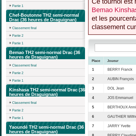
Ce tournoi est 
Partie 1
Bemao Kinshas
Chef-Boutonne TH2 semi-normal
et les pourcent
Drac (36 heures de Draguignan)
classement cumu
Classement final
Partie 2
Partie 1
Bemao TH2 semi-normal Drac (36
heures de Draguignan)
Place
Joueur
Classement final
1
BERRY Franck
Partie 2
2
AUBIN François
Partie 1
3
DOL Jean
Kinshasa TH2 semi-normal Drac (36
heures de Draguignan)
4
JOS Emmanuel
Classement final
5
BERTHOUX Anni
Partie 2
6
GAUTHIER Wilfri
Partie 1
7
JARRY Yvette
Yaoundé TH2 semi-normal Drac (36
heures de Draguignan)
8
BERRY Claudin