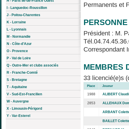
H - Paris Île-de-France Ouest
Permanents et Fé
I - Languedoc-Roussillon
J - Poitou-Charentes
PERSONNE 
K - Lorraine
L - Lyonnais
Président : M. P
M - Normandie
Tél.04.74.45.36
N - Côte-d'Azur
Correspondant I
O - Provence
P - Val de Loire
MEMBRES D
Q - Outre-Mer et clubs associés
R - Franche-Comté
33 licencié(e)s (
S - Bretagne
Place
Joueur
T - Aquitaine
V - Sud-Est-Francilien
1988
ALIBERT Claudi
W - Auvergne
2853
ALLEHAUX Dom
X - Limousin-Périgord
ARBANT Colett
Y - Var-Esterel
BAILLET Colett