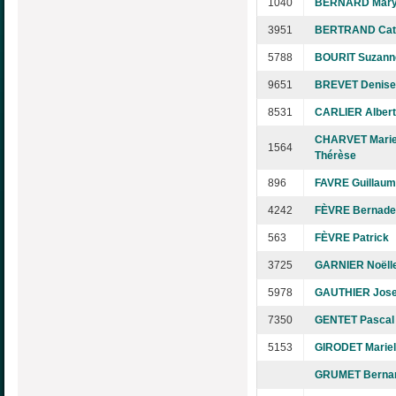
1040
BERNARD Mar
3951
BERTRAND Cat
5788
BOURIT Suzann
9651
BREVET Denise
8531
CARLIER Albert
CHARVET Marie
1564
Thérèse
896
FAVRE Guillau
4242
FÈVRE Bernade
563
FÈVRE Patrick
3725
GARNIER Noëll
5978
GAUTHIER Jose
7350
GENTET Pascal
5153
GIRODET Mariel
GRUMET Berna