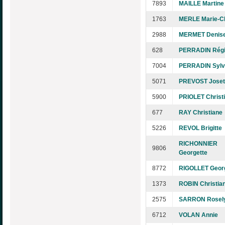
7893
MAILLE Martine
1763
MERLE Marie-C
2988
MERMET Denis
628
PERRADIN Rég
7004
PERRADIN Sylv
5071
PREVOST Joset
5900
PRIOLET Christ
677
RAY Christiane
5226
REVOL Brigitte
RICHONNIER
9806
Georgette
8772
RIGOLLET Geor
1373
ROBIN Christia
2575
SARRON Rosel
6712
VOLAN Annie