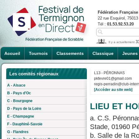
Fédération Française
22 rue Esquirol, 75013
Tél :
01.53.92.53.20
3
Il y a actuellement
Accueil
Tournois
Classements
Classique
Jeunes
L13 - PÉRONNAS
Les comités régionaux
pkfevre01@gmail.com
regis-perradin@club-intern
A - Alsace
[Accéder au site web]
B - Pays d'Oc
C - Bourgogne
LIEU ET HO
D - Pays de la Loire
E - Champagne
a. C.S. Péronnas
F - Dauphiné-Savoie
Stade, 01960 Pé
G - Flandres
b. Salle de la 