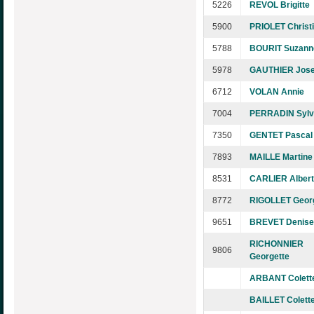
5226
REVOL Brigitte
5900
PRIOLET Christ
5788
BOURIT Suzann
5978
GAUTHIER Jose
6712
VOLAN Annie
7004
PERRADIN Sylv
7350
GENTET Pascal
7893
MAILLE Martine
8531
CARLIER Albert
8772
RIGOLLET Geor
9651
BREVET Denise
RICHONNIER
9806
Georgette
ARBANT Colett
BAILLET Colett