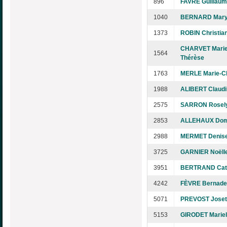
896
FAVRE Guillau
1040
BERNARD Mar
1373
ROBIN Christia
CHARVET Marie
1564
Thérèse
1763
MERLE Marie-C
1988
ALIBERT Claudi
2575
SARRON Rosel
2853
ALLEHAUX Dom
2988
MERMET Denis
3725
GARNIER Noëll
3951
BERTRAND Cat
4242
FÈVRE Bernade
5071
PREVOST Joset
5153
GIRODET Mariel