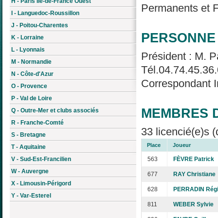
H - Paris Île-de-France Ouest
Permanents et Fé
I - Languedoc-Roussillon
J - Poitou-Charentes
PERSONNE 
K - Lorraine
L - Lyonnais
Président : M. P
M - Normandie
Tél.04.74.45.36
N - Côte-d'Azur
Correspondant I
O - Provence
P - Val de Loire
MEMBRES D
Q - Outre-Mer et clubs associés
R - Franche-Comté
33 licencié(e)s (
S - Bretagne
Place
Joueur
T - Aquitaine
V - Sud-Est-Francilien
563
FÈVRE Patrick
W - Auvergne
677
RAY Christiane
X - Limousin-Périgord
628
PERRADIN Rég
Y - Var-Esterel
811
WEBER Sylvie