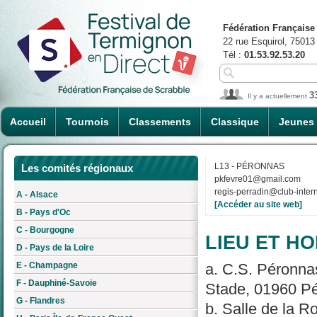
Fédération Française
22 rue Esquirol, 75013
Tél :
01.53.92.53.20
3
Il y a actuellement
Accueil
Tournois
Classements
Classique
Jeunes
L13 - PÉRONNAS
Les comités régionaux
pkfevre01@gmail.com
regis-perradin@club-intern
A - Alsace
[Accéder au site web]
B - Pays d'Oc
C - Bourgogne
LIEU ET HO
D - Pays de la Loire
E - Champagne
a. C.S. Péronnas
F - Dauphiné-Savoie
Stade, 01960 Pé
G - Flandres
b. Salle de la 