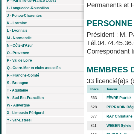
H - Paris Île-de-France Ouest
Permanents et Fé
I - Languedoc-Roussillon
J - Poitou-Charentes
PERSONNE 
K - Lorraine
L - Lyonnais
Président : M. P
M - Normandie
Tél.04.74.45.36
N - Côte-d'Azur
Correspondant I
O - Provence
P - Val de Loire
MEMBRES D
Q - Outre-Mer et clubs associés
R - Franche-Comté
33 licencié(e)s (
S - Bretagne
Place
Joueur
T - Aquitaine
V - Sud-Est-Francilien
563
FÈVRE Patrick
W - Auvergne
628
PERRADIN Rég
X - Limousin-Périgord
677
RAY Christiane
Y - Var-Esterel
811
WEBER Sylvie