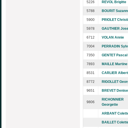
5226
REVOL Brigitte
5788
BOURIT Suzann
5900
PRIOLET Christ
5978
GAUTHIER Jose
6712
VOLAN Annie
7004
PERRADIN Sylv
7350
GENTET Pascal
7893
MAILLE Martine
8531
CARLIER Albert
8772
RIGOLLET Geor
9651
BREVET Denise
RICHONNIER
9806
Georgette
ARBANT Colett
BAILLET Colett