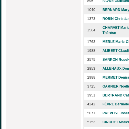
896
FAVRE Guillau
1040
BERNARD Mar
1373
ROBIN Christia
CHARVET Marie
1564
Thérèse
1763
MERLE Marie-C
1988
ALIBERT Claudi
2575
SARRON Rosel
2853
ALLEHAUX Dom
2988
MERMET Denis
3725
GARNIER Noëll
3951
BERTRAND Cat
4242
FÈVRE Bernade
5071
PREVOST Joset
5153
GIRODET Mariel