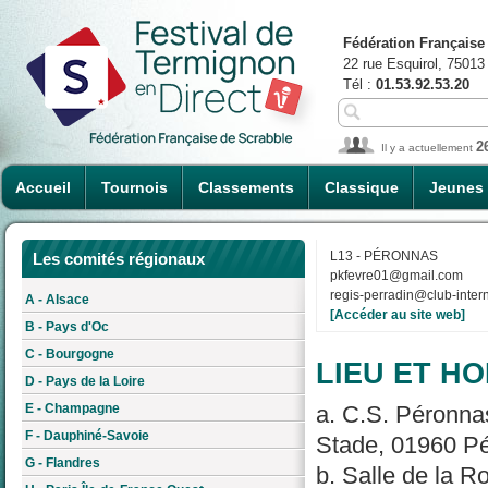
Fédération Française
22 rue Esquirol, 75013
Tél :
01.53.92.53.20
2
Il y a actuellement
Accueil
Tournois
Classements
Classique
Jeunes
L13 - PÉRONNAS
Les comités régionaux
pkfevre01@gmail.com
regis-perradin@club-intern
A - Alsace
[Accéder au site web]
B - Pays d'Oc
C - Bourgogne
LIEU ET HO
D - Pays de la Loire
E - Champagne
a. C.S. Péronnas
F - Dauphiné-Savoie
Stade, 01960 Pé
G - Flandres
b. Salle de la 