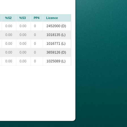
%S2
%S3
PP4
Licence
0.00
0.00
0
2452000 (D)
0.00
0.00
0
1018135 (L)
0.00
0.00
0
1016771 (L)
0.00
0.00
0
3659126 (D)
0.00
0.00
0
1025089 (L)