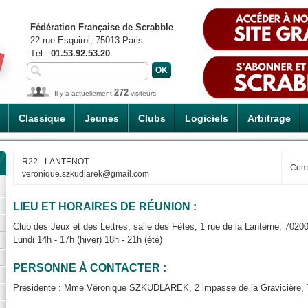
Fédération Française de Scrabble
22 rue Esquirol, 75013 Paris
Tél :
01.53.92.53.20
272
Il y a actuellement
visiteurs
Classique
Jeunes
Clubs
Logiciels
Arbitrage
R22 - LANTENOT
Com
veronique.szkudlarek@gmail.com
LIEU ET HORAIRES DE RÉUNION :
Club des Jeux et des Lettres, salle des Fêtes, 1 rue de la Lanterne, 70200
Lundi 14h - 17h (hiver) 18h - 21h (été)
PERSONNE À CONTACTER :
Présidente : Mme Véronique SZKUDLAREK, 2 impasse de la Gravicière, 70