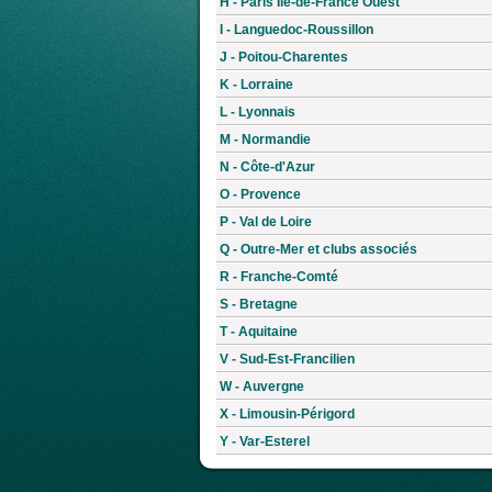
H - Paris Île-de-France Ouest
I - Languedoc-Roussillon
J - Poitou-Charentes
K - Lorraine
L - Lyonnais
M - Normandie
N - Côte-d'Azur
O - Provence
P - Val de Loire
Q - Outre-Mer et clubs associés
R - Franche-Comté
S - Bretagne
T - Aquitaine
V - Sud-Est-Francilien
W - Auvergne
X - Limousin-Périgord
Y - Var-Esterel