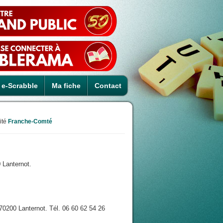
e-Scrabble
Ma fiche
Contact
ité
Franche-Comté
 Lanternot.
200 Lanternot. Tél. 06 60 62 54 26