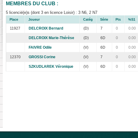
MEMBRES DU CLUB :
5 licencié(e)s (dont 3 en licence Loisir) : 3 N6, 2 N7
Place
Joueur
Catég
Série
Pts
%S1
11927
DELCROIX Bernard
(D)
7
0
0.00
DELCROIX Marie-Thérèse
(D)
6D
0
0.00
FAIVRE Odile
(V)
6D
0
0.00
12370
GROSSI Corine
(V)
7
0
0.00
SZKUDLAREK Véronique
(V)
6D
0
0.00