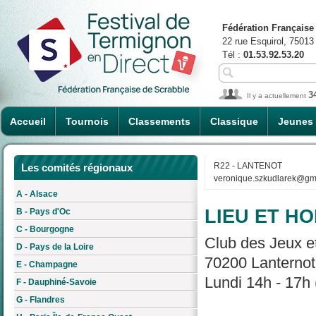
Fédération Française
22 rue Esquirol, 75013
Tél :
01.53.92.53.20
3
Il y a actuellement
Accueil
Tournois
Classements
Classique
Jeunes
R22 - LANTENOT
Les comités régionaux
veronique.szkudlarek@gm
A - Alsace
LIEU ET HO
B - Pays d'Oc
C - Bourgogne
Club des Jeux et
D - Pays de la Loire
70200 Lanternot
E - Champagne
Lundi 14h - 17h 
F - Dauphiné-Savoie
G - Flandres