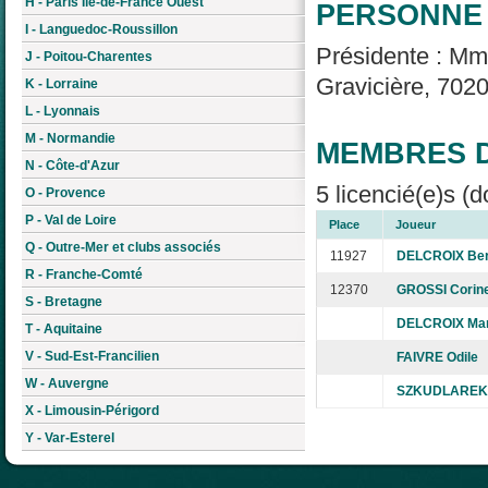
H - Paris Île-de-France Ouest
PERSONNE 
I - Languedoc-Roussillon
Présidente : M
J - Poitou-Charentes
Gravicière, 7020
K - Lorraine
L - Lyonnais
M - Normandie
MEMBRES D
N - Côte-d'Azur
5 licencié(e)s (d
O - Provence
P - Val de Loire
Place
Joueur
Q - Outre-Mer et clubs associés
11927
DELCROIX Ber
R - Franche-Comté
12370
GROSSI Corin
S - Bretagne
DELCROIX Mar
T - Aquitaine
V - Sud-Est-Francilien
FAIVRE Odile
W - Auvergne
SZKUDLAREK 
X - Limousin-Périgord
Y - Var-Esterel