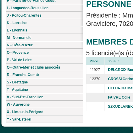
H - Paris Île-de-France Ouest
PERSONNE 
I - Languedoc-Roussillon
Présidente : M
J - Poitou-Charentes
Gravicière, 7020
K - Lorraine
L - Lyonnais
M - Normandie
MEMBRES D
N - Côte-d'Azur
5 licencié(e)s (d
O - Provence
P - Val de Loire
Place
Joueur
Q - Outre-Mer et clubs associés
11927
DELCROIX Ber
R - Franche-Comté
12370
GROSSI Corin
S - Bretagne
DELCROIX Mar
T - Aquitaine
V - Sud-Est-Francilien
FAIVRE Odile
W - Auvergne
SZKUDLAREK 
X - Limousin-Périgord
Y - Var-Esterel