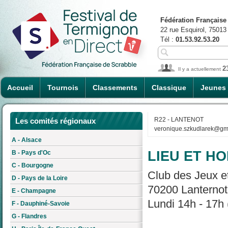
Fédération Française
22 rue Esquirol, 75013
Tél :
01.53.92.53.20
2
Il y a actuellement
Accueil
Tournois
Classements
Classique
Jeunes
R22 - LANTENOT
Les comités régionaux
veronique.szkudlarek@gm
A - Alsace
LIEU ET HO
B - Pays d'Oc
C - Bourgogne
Club des Jeux et
D - Pays de la Loire
70200 Lanternot
E - Champagne
Lundi 14h - 17h 
F - Dauphiné-Savoie
G - Flandres