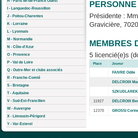
H - Paris Île-de-France Ouest
PERSONNE 
I - Languedoc-Roussillon
Présidente : M
J - Poitou-Charentes
Gravicière, 7020
K - Lorraine
L - Lyonnais
M - Normandie
MEMBRES D
N - Côte-d'Azur
5 licencié(e)s (d
O - Provence
P - Val de Loire
Place
Joueur
Q - Outre-Mer et clubs associés
FAIVRE Odile
R - Franche-Comté
DELCROIX Mar
S - Bretagne
SZKUDLAREK 
T - Aquitaine
V - Sud-Est-Francilien
11927
DELCROIX Ber
W - Auvergne
12370
GROSSI Corin
X - Limousin-Périgord
Y - Var-Esterel