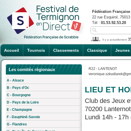
Fédération Française
22 rue Esquirol, 75013
Tél :
01.53.92.53.20
3
Il y a actuellement
Accueil
Tournois
Classements
Classique
Jeunes
R22 - LANTENOT
Les comités régionaux
veronique.szkudlarek@gm
A - Alsace
LIEU ET HO
B - Pays d'Oc
C - Bourgogne
Club des Jeux et
D - Pays de la Loire
70200 Lanternot
E - Champagne
Lundi 14h - 17h 
F - Dauphiné-Savoie
G - Flandres