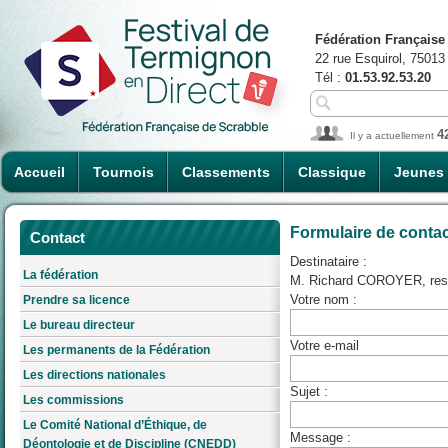
Fédération Française
22 rue Esquirol, 75013
Tél :
01.53.92.53.20
4
Il y a actuellement
Accueil
Tournois
Classements
Classique
Jeunes
Formulaire de conta
Contact
Destinataire :
La fédération
M. Richard COROYER, resp
Votre nom :
Prendre sa licence
Le bureau directeur
Votre e-mail
Les permanents de la Fédération
Les directions nationales
Sujet :
Les commissions
Le Comité National d’Éthique, de
Message :
Déontologie et de Discipline (CNEDD)