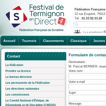
Fédération Française
22 rue Esquirol, 75013
Tél :
01.53.92.53.20
4
Il y a actuellement
Accueil
Tournois
Classements
Classique
Jeunes
Formulaire de conta
Contact
Destinataire :
La fédération
M. Pascal BERNIER, respo
Votre nom :
Prendre sa licence
Le bureau directeur
Votre e-mail
Les permanents de la Fédération
Les directions nationales
Sujet :
Les commissions
Le Comité National d’Éthique, de
Message :
Déontologie et de Discipline (CNEDD)