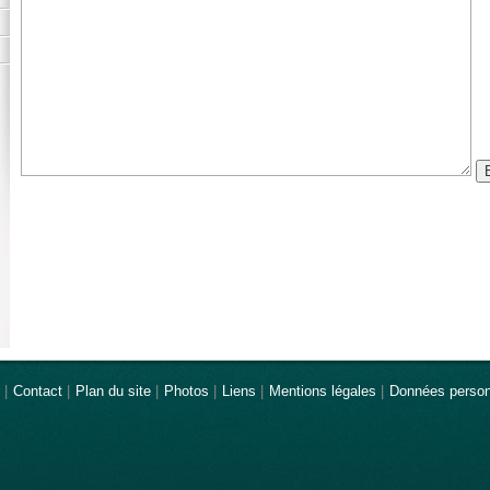
|
Contact
|
Plan du site
|
Photos
|
Liens
|
Mentions légales
|
Données person