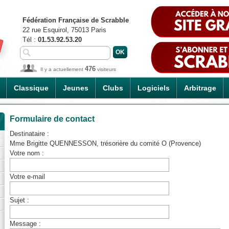
Fédération Française de Scrabble
22 rue Esquirol, 75013 Paris
Tél :
01.53.92.53.20
476
Il y a actuellement
visiteurs
Classique
Jeunes
Clubs
Logiciels
Arbitrage
Formulaire de contact
Destinataire :
Mme Brigitte QUENNESSON, trésorière du comité O (Provence)
Votre nom :
Votre e-mail
Sujet :
Message :