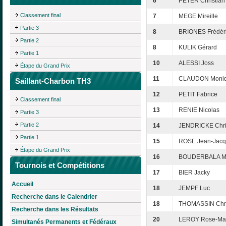
6
PETER Christian
Classement final
7
MEGE Mireille
Partie 3
8
BRIONES Frédér
Partie 2
8
KULIK Gérard
Partie 1
10
ALESSI Joss
Étape du Grand Prix
11
CLAUDON Moni
Saillant-Charbon TH3
12
PETIT Fabrice
Classement final
13
RENIE Nicolas
Partie 3
Partie 2
14
JENDRICKE Chri
Partie 1
15
ROSE Jean-Jacq
Étape du Grand Prix
16
BOUDERBALA Mi
Tournois et Compétitions
17
BIER Jacky
Accueil
18
JEMPF Luc
Recherche dans le Calendrier
18
THOMASSIN Chri
Recherche dans les Résultats
20
LEROY Rose-Ma
Simultanés Permanents et Fédéraux