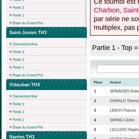
Ce tournoi est 
Partie 2
Charbon, Saint
Partie 1
par série ne s
Étape du Grand Prix
multiplex, pas 
Saint-Junien TH3
Classement final
Partie 1 - Top 
Partie 3
Partie 2
Partie 1
Étape du Grand Prix
Place
Joueur
Vidauban TH3
1
SPRINGER Robe
Classement final
2
OSWALD Thierry
Partie 3
3
LEROY Francis
Partie 2
Partie 1
4
SPANG Cédric
Étape du Grand Prix
5
LECLERC Rapha
Nantes TH3