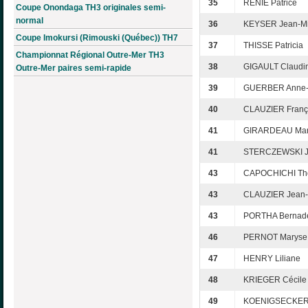
35
RENIE Patrice
Coupe Onondaga TH3 originales semi-
normal
36
KEYSER Jean-Mi
Coupe Imokursi (Rimouski (Québec)) TH7
37
THISSE Patricia
Championnat Régional Outre-Mer TH3
38
GIGAULT Claudi
Outre-Mer paires semi-rapide
39
GUERBER Anne-
40
CLAUZIER Franç
41
GIRARDEAU Mar
41
STERCZEWSKI J
43
CAPOCHICHI T
43
CLAUZIER Jean-
43
PORTHA Bernade
46
PERNOT Maryse
47
HENRY Liliane
48
KRIEGER Cécile
49
KOENIGSECKER