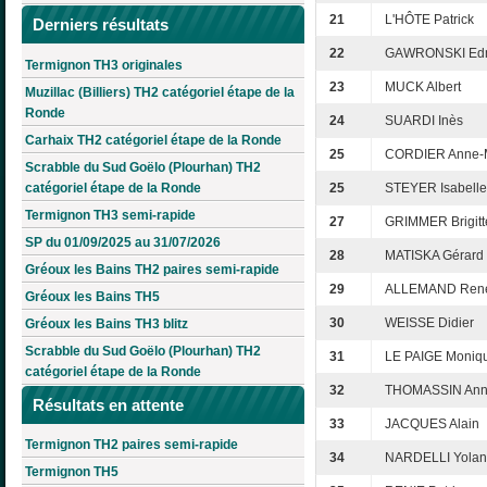
21
L'HÔTE Patrick
Derniers résultats
22
GAWRONSKI Ed
Termignon TH3 originales
23
MUCK Albert
Muzillac (Billiers) TH2 catégoriel étape de la
Ronde
24
SUARDI Inès
Carhaix TH2 catégoriel étape de la Ronde
25
CORDIER Anne-
Scrabble du Sud Goëlo (Plourhan) TH2
catégoriel étape de la Ronde
25
STEYER Isabelle
Termignon TH3 semi-rapide
27
GRIMMER Brigitt
SP du 01/09/2025 au 31/07/2026
28
MATISKA Gérard
Gréoux les Bains TH2 paires semi-rapide
29
ALLEMAND Ren
Gréoux les Bains TH5
30
WEISSE Didier
Gréoux les Bains TH3 blitz
Scrabble du Sud Goëlo (Plourhan) TH2
31
LE PAIGE Moniq
catégoriel étape de la Ronde
32
THOMASSIN Ann
Résultats en attente
33
JACQUES Alain
Termignon TH2 paires semi-rapide
34
NARDELLI Yola
Termignon TH5