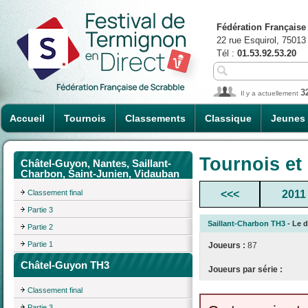
Fédération Française
22 rue Esquirol, 75013
Tél :
01.53.92.53.20
3
Il y a actuellement
Accueil
Tournois
Classements
Classique
Jeunes
Tournois et
Châtel-Guyon, Nantes, Saillant-
Charbon, Saint-Junien, Vidauban
Classement final
<<<
2011
Partie 3
Saillant-Charbon TH3
- Le d
Partie 2
Partie 1
Joueurs :
87
Châtel-Guyon TH3
Joueurs par série :
Classement final
Partie 3