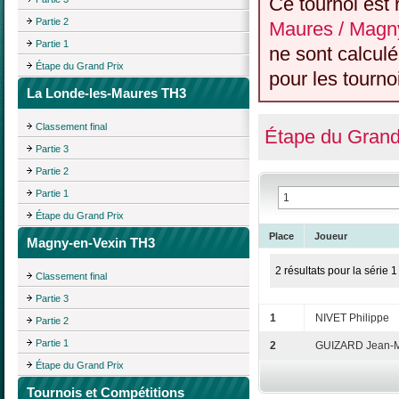
Ce tournoi est 
Partie 2
Maures / Magn
Partie 1
ne sont calcul
Étape du Grand Prix
pour les tourno
La Londe-les-Maures TH3
Classement final
Étape du Grand
Partie 3
Partie 2
Partie 1
Étape du Grand Prix
Place
Joueur
Magny-en-Vexin TH3
2 résultats pour la série 1
Classement final
Partie 3
1
NIVET Philippe
Partie 2
Partie 1
2
GUIZARD Jean-M
Étape du Grand Prix
Tournois et Compétitions