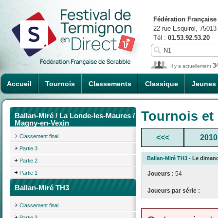
Fédération Française
22 rue Esquirol, 75013
Tél :
01.53.92.53.20
3
Il y a actuellement
Accueil
Tournois
Classements
Classique
Jeunes
Tournois et
Ballan-Miré / La Londe-les-Maures /
Magny-en-Vexin
Classement final
<<<
2010
Partie 3
Ballan-Miré TH3
- Le dimanc
Partie 2
Partie 1
Joueurs :
54
Ballan-Miré TH3
Joueurs par série :
Classement final
Partie 3