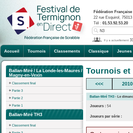
Fédération Française
22 rue Esquirol, 75013
Tél :
01.53.92.53.20
3
Il y a actuellement
Accueil
Tournois
Classements
Classique
Jeunes
Tournois et
Ballan-Miré / La Londe-les-Maures /
Magny-en-Vexin
Classement final
<<<
2010
Partie 3
Ballan-Miré TH3
- Le dimanc
Partie 2
Partie 1
Joueurs :
54
Ballan-Miré TH3
Joueurs par série :
Classement final
Partie 3