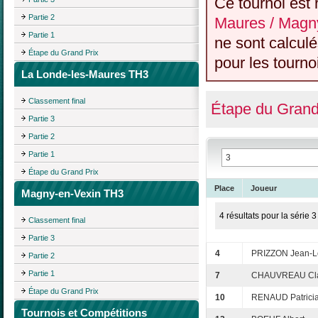
Ce tournoi est 
Partie 2
Maures / Magn
Partie 1
ne sont calcul
Étape du Grand Prix
pour les tourno
La Londe-les-Maures TH3
Classement final
Étape du Grand
Partie 3
Partie 2
Partie 1
Étape du Grand Prix
Place
Joueur
Magny-en-Vexin TH3
4 résultats pour la série 3
Classement final
Partie 3
4
PRIZZON Jean-L
Partie 2
Partie 1
7
CHAUVREAU Cl
Étape du Grand Prix
10
RENAUD Patrici
Tournois et Compétitions