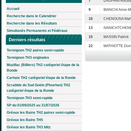
7
DAUPHIN Anicet
Accueil
9
BIANCHI Anne-M
Recherche dans le Calendrier
10
CHENOUNA Mahi
Recherche dans les Résultats
13
IVANICHTCHENK
Simultanés Permanents et Fédéraux
15
MASSIN Patrick
Derniers résultats
22
MATHIOTTE Dom
Termignon TH2 paires semi-rapide
Termignon TH3 originales
Muzillac (Billiers) TH2 catégoriel étape de la
Ronde
Carhaix TH2 catégoriel étape de la Ronde
Scrabble du Sud Goëlo (Plourhan) TH2
catégoriel étape de la Ronde
Termignon TH3 semi-rapide
SP du 01/09/2025 au 31/07/2026
Gréoux les Bains TH2 paires semi-rapide
Gréoux les Bains TH5
Gréoux les Bains TH3 blitz