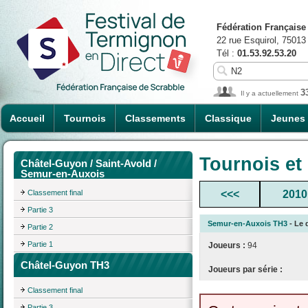
Fédération Française
22 rue Esquirol, 75013
Tél :
01.53.92.53.20
3
Il y a actuellement
Accueil
Tournois
Classements
Classique
Jeunes
Tournois et
Châtel-Guyon / Saint-Avold /
Semur-en-Auxois
Classement final
<<<
2010
Partie 3
Semur-en-Auxois TH3
- Le 
Partie 2
Partie 1
Joueurs :
94
Châtel-Guyon TH3
Joueurs par série :
Classement final
Partie 3