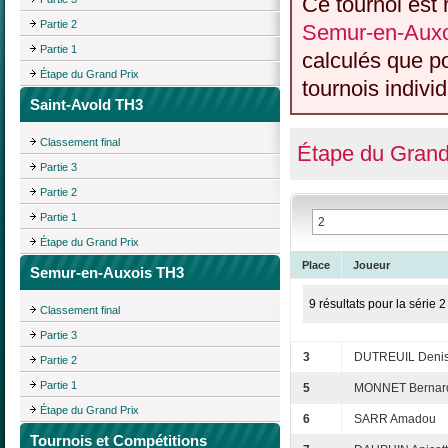
Ce tournoi est 
Partie 2
Semur-en-Auxo
Partie 1
calculés que p
Étape du Grand Prix
tournois individ
Saint-Avold TH3
Classement final
Étape du Grand
Partie 3
Partie 2
Partie 1
Étape du Grand Prix
Place
Joueur
Semur-en-Auxois TH3
9 résultats pour la série 2
Classement final
Partie 3
3
DUTREUIL Deni
Partie 2
Partie 1
5
MONNET Bernar
Étape du Grand Prix
6
SARR Amadou
Tournois et Compétitions