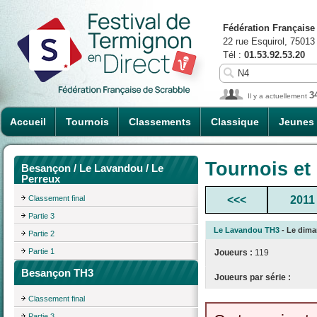
Fédération Française
22 rue Esquirol, 75013
Tél :
01.53.92.53.20
3
Il y a actuellement
Accueil
Tournois
Classements
Classique
Jeunes
Tournois et
Besançon / Le Lavandou / Le
Perreux
Classement final
<<<
2011
Partie 3
Le Lavandou TH3
- Le diman
Partie 2
Partie 1
Joueurs :
119
Besançon TH3
Joueurs par série :
Classement final
Partie 3