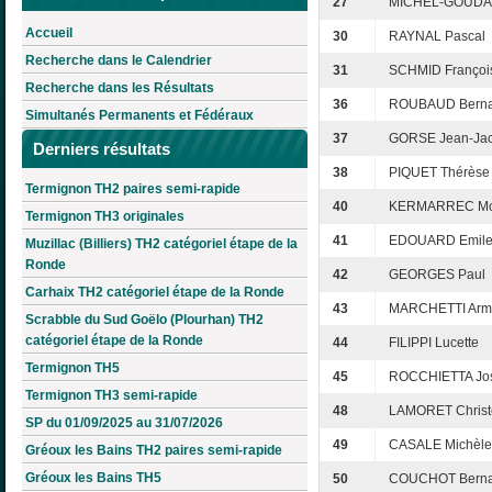
27
MICHEL-GOUDA
Accueil
30
RAYNAL Pascal
Recherche dans le Calendrier
31
SCHMID Françoi
Recherche dans les Résultats
36
ROUBAUD Berna
Simultanés Permanents et Fédéraux
37
GORSE Jean-Ja
Derniers résultats
38
PIQUET Thérèse
Termignon TH2 paires semi-rapide
40
KERMARREC Mo
Termignon TH3 originales
41
EDOUARD Emil
Muzillac (Billiers) TH2 catégoriel étape de la
Ronde
42
GEORGES Paul
Carhaix TH2 catégoriel étape de la Ronde
43
MARCHETTI Arm
Scrabble du Sud Goëlo (Plourhan) TH2
catégoriel étape de la Ronde
44
FILIPPI Lucette
Termignon TH5
45
ROCCHIETTA Jo
Termignon TH3 semi-rapide
48
LAMORET Christ
SP du 01/09/2025 au 31/07/2026
49
CASALE Michèle
Gréoux les Bains TH2 paires semi-rapide
Gréoux les Bains TH5
50
COUCHOT Berna