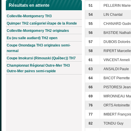
Résultats en attente
51
PELLERIN Marie
54
LIN Chantal
Colleville-Montgomery TH3
Quimper TH2 catégoriel étape de la Ronde
55
CHANARD Gudr
Colleville-Montgomery TH2 originales
56
BASTIDE Nathali
Eu (eu salle audiard) TH2 open
57
DUBOIS Dolorès
Coupe Onondaga TH3 originales semi-
normal
58
RIPERT Marcelle
Coupe Imokursi (Rimouski (Québec)) TH7
61
VINCENT Anneli
Championnat Régional Outre-Mer TH3
63
ANSALDI Paule
Outre-Mer paires semi-rapide
64
BACOT Pierrette
66
PISTORESI Jean
69
MIRONNEAU Maur
76
ORTS Antoinette
77
IMBERT Françoi
82
TONDU Guy