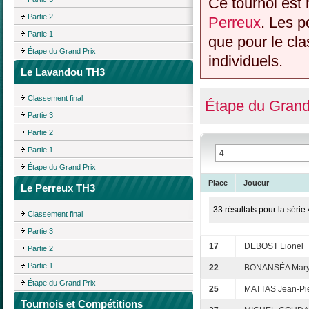
Ce tournoi est 
Partie 2
Perreux
. Les p
Partie 1
que pour le cl
Étape du Grand Prix
individuels.
Le Lavandou TH3
Classement final
Étape du Grand
Partie 3
Partie 2
Partie 1
Étape du Grand Prix
Place
Joueur
Le Perreux TH3
33 résultats pour la série 
Classement final
Partie 3
17
DEBOST Lionel
Partie 2
Partie 1
22
BONANSÉA Mar
Étape du Grand Prix
25
MATTAS Jean-Pi
Tournois et Compétitions