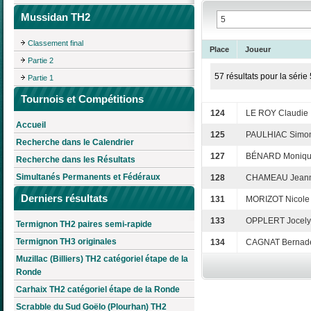
Mussidan TH2
Classement final
Place
Joueur
Partie 2
57 résultats pour la série 
Partie 1
Tournois et Compétitions
124
LE ROY Claudie
Accueil
125
PAULHIAC Simo
Recherche dans le Calendrier
127
BÉNARD Moniq
Recherche dans les Résultats
Simultanés Permanents et Fédéraux
128
CHAMEAU Jeann
Derniers résultats
131
MORIZOT Nicole
133
OPPLERT Jocel
Termignon TH2 paires semi-rapide
Termignon TH3 originales
134
CAGNAT Bernade
Muzillac (Billiers) TH2 catégoriel étape de la
Ronde
Carhaix TH2 catégoriel étape de la Ronde
Scrabble du Sud Goëlo (Plourhan) TH2