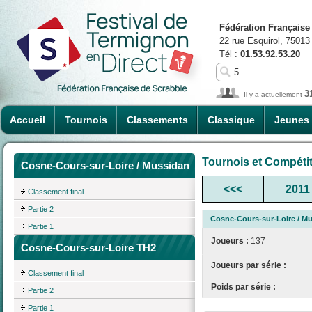
Fédération Française
22 rue Esquirol, 75013
Tél :
01.53.92.53.20
3
Il y a actuellement
Accueil
Tournois
Classements
Classique
Jeunes
Tournois et Compéti
Cosne-Cours-sur-Loire / Mussidan
<<<
2011
Classement final
Partie 2
Cosne-Cours-sur-Loire / M
Partie 1
Joueurs :
137
Cosne-Cours-sur-Loire TH2
Joueurs par série :
Classement final
Poids par série :
Partie 2
Partie 1