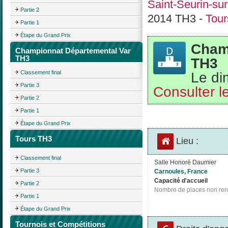
Saint-Seurin-sur
Partie 2
2014 TH3 -
Tou
Partie 1
Étape du Grand Prix
Cham
Championnat Départemental Var
TH3
TH3
Le di
Classement final
Partie 3
Consulter le
Partie 2
Partie 1
Étape du Grand Prix
Tours TH3
Lieu :
Classement final
Salle Honoré Daumier
Partie 3
Carnoules, France
Capacité d'accueil
Partie 2
Nombre de places non ren
Partie 1
Étape du Grand Prix
Tournois et Compétitions