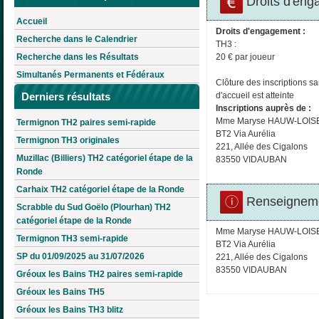
Droits d'eng
Accueil
Droits d'engagement :
Recherche dans le Calendrier
TH3 :
Recherche dans les Résultats
20 € par joueur
Simultanés Permanents et Fédéraux
Clôture des inscriptions s
Derniers résultats
d'accueil est atteinte
Inscriptions auprès de :
Mme Maryse HAUW-LOIS
Termignon TH2 paires semi-rapide
BT2 Via Aurélia
Termignon TH3 originales
221, Allée des Cigalons
Muzillac (Billiers) TH2 catégoriel étape de la
83550 VIDAUBAN
Ronde
Carhaix TH2 catégoriel étape de la Ronde
Renseigneme
Scrabble du Sud Goëlo (Plourhan) TH2
catégoriel étape de la Ronde
Mme Maryse HAUW-LOIS
Termignon TH3 semi-rapide
BT2 Via Aurélia
SP du 01/09/2025 au 31/07/2026
221, Allée des Cigalons
83550 VIDAUBAN
Gréoux les Bains TH2 paires semi-rapide
Gréoux les Bains TH5
Gréoux les Bains TH3 blitz