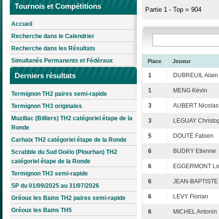
Tournois et Compétitions
Partie 1 - Top = 904
Accueil
Recherche dans le Calendrier
Recherche dans les Résultats
Simultanés Permanents et Fédéraux
Place
Joueur
Derniers résultats
1
DUBREUIL Alain
1
MENG Kévin
Termignon TH2 paires semi-rapide
3
AUBERT Nicolas
Termignon TH3 originales
Muzillac (Billiers) TH2 catégoriel étape de la
3
LEGUAY Christo
Ronde
5
DOUTÉ Fabien
Carhaix TH2 catégoriel étape de la Ronde
6
BUDRY Etienne
Scrabble du Sud Goëlo (Plourhan) TH2
catégoriel étape de la Ronde
6
EGGERMONT Lo
Termignon TH3 semi-rapide
6
JEAN-BAPTISTE 
SP du 01/09/2025 au 31/07/2026
6
LEVY Florian
Gréoux les Bains TH2 paires semi-rapide
Gréoux les Bains TH5
6
MICHEL Antonin