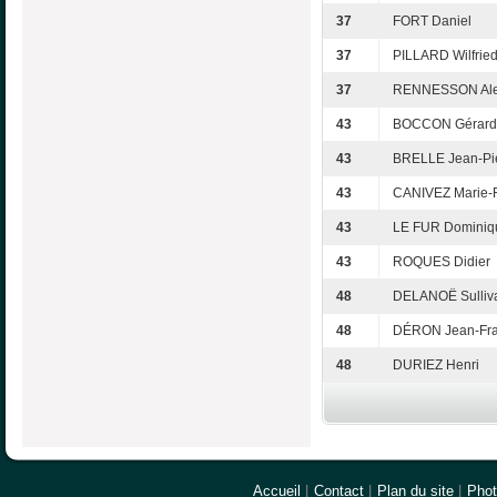
37
FORT Daniel
37
PILLARD Wilfrie
37
RENNESSON Ale
43
BOCCON Gérard
43
BRELLE Jean-Pi
43
CANIVEZ Marie-F
43
LE FUR Dominiq
43
ROQUES Didier
48
DELANOË Sulliv
48
DÉRON Jean-Fra
48
DURIEZ Henri
Accueil
|
Contact
|
Plan du site
|
Pho