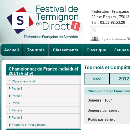
Fédération Française
22 rue Esquirol, 75013
Tél :
01.53.92.53.20
3
Il y a actuellement
Accueil
Tournois
Classements
Classique
Jeunes
Tournois et Compéti
Championnat de France Individuel
2014 (Vichy)
<<<
2012
Classement final
Partie 5
Championnat de France Indi
Partie 4
Joueurs :
1034
Partie 3
Partie 2
Joueurs par série :
Partie 1
Poids par série :
Étape du Grand Chelem