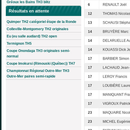
Gréoux les Bains TH3 blitz
6
RENAULT Joël
Résultats en attente
12
THOMAS Nicola
Quimper TH2 catégoriel étape de la Ronde
13
SCHAUSI Stéph
Colleville-Montgomery TH2 originales
14
BRUYÈRE Marc
Eu (eu salle audiard) TH2 open
14
DELARUELLE Au
Termignon TH5
14
KOUASSI Dick J
Coupe Onondaga TH3 originales semi-
normal
17
BARBIER Simon
Coupe Imokursi (Rimouski (Québec)) TH7
17
LACHAUD Jean-F
Championnat Régional Outre-Mer TH3
Outre-Mer paires semi-rapide
17
LEROY Francis
17
LOUBIÈRE Laure
17
MANIQUANT Fra
17
VIGROUX Patric
23
MAQUAIRE Nico
23
MICHEL Eugéni