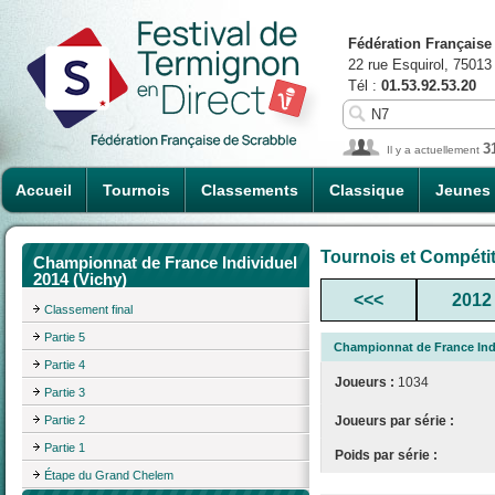
Fédération Française
22 rue Esquirol, 75013
Tél :
01.53.92.53.20
3
Il y a actuellement
Accueil
Tournois
Classements
Classique
Jeunes
Tournois et Compéti
Championnat de France Individuel
2014 (Vichy)
<<<
2012
Classement final
Partie 5
Championnat de France Indi
Partie 4
Joueurs :
1034
Partie 3
Partie 2
Joueurs par série :
Partie 1
Poids par série :
Étape du Grand Chelem