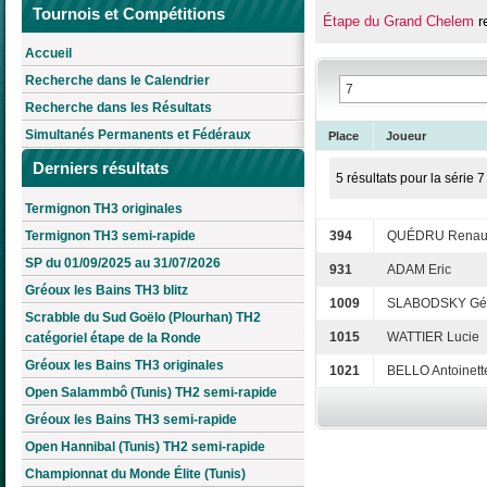
Tournois et Compétitions
Étape du Grand Chelem
r
Accueil
Recherche dans le Calendrier
Recherche dans les Résultats
Simultanés Permanents et Fédéraux
Place
Joueur
Derniers résultats
5 résultats pour la série 7
Termignon TH3 originales
Termignon TH3 semi-rapide
394
QUÉDRU Rena
SP du 01/09/2025 au 31/07/2026
931
ADAM Eric
Gréoux les Bains TH3 blitz
1009
SLABODSKY Gé
Scrabble du Sud Goëlo (Plourhan) TH2
1015
WATTIER Lucie
catégoriel étape de la Ronde
Gréoux les Bains TH3 originales
1021
BELLO Antoinett
Open Salammbô (Tunis) TH2 semi-rapide
Gréoux les Bains TH3 semi-rapide
Open Hannibal (Tunis) TH2 semi-rapide
Championnat du Monde Élite (Tunis)