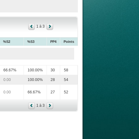
1 à 3
%S2
%S3
PP4
Points
66.67%
100.00%
30
58
0.00
100.00%
28
54
0.00
66.67%
27
52
1 à 3