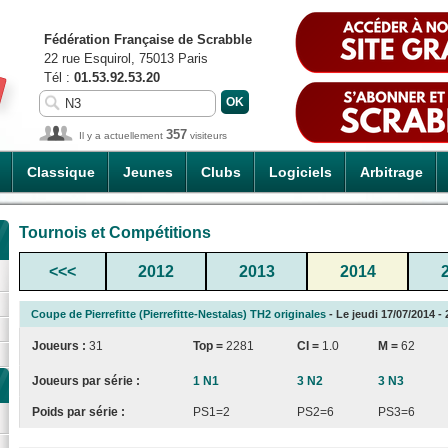
Fédération Française de Scrabble
22 rue Esquirol, 75013 Paris
Tél :
01.53.92.53.20
357
Il y a actuellement
visiteurs
Classique
Jeunes
Clubs
Logiciels
Arbitrage
Tournois et Compétitions
<<<
2012
2013
2014
Coupe de Pierrefitte (Pierrefitte-Nestalas) TH2 originales
- Le jeudi 17/07/2014 - 
Joueurs :
31
Top =
2281
CI
=
1.0
M =
62
Joueurs par série :
1 N1
3 N2
3 N3
Poids par série :
PS1=2
PS2=6
PS3=6