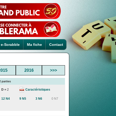
e-Scrabble
Ma fiche
Contact
2015
2016
>>>
2 parties
Caractéristiques
D =
2
12 N4
9 N5
3 N6
0 N7