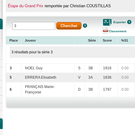
Étape du Grand Prix
remportée par Christian COUSTILLAS
Exporter
Classement
Place
Joueur
Série
Score
%S1
3 résultats pour la série 3
3
NOEL Guy
S
3B
1916
0.00
5
ERRERA Elisabeth
V
3A
1836
0.00
FRANÇAIS Marie-
6
D
3B
1797
0.00
Françoise