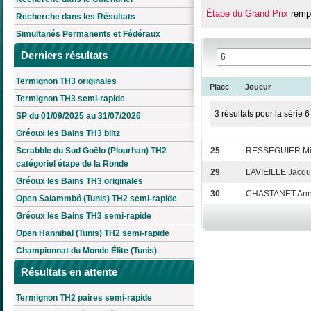
Étape du Grand Prix
rempo
Recherche dans les Résultats
Simultanés Permanents et Fédéraux
Derniers résultats
Termignon TH3 originales
Place
Joueur
Termignon TH3 semi-rapide
3 résultats pour la série 6
SP du 01/09/2025 au 31/07/2026
Gréoux les Bains TH3 blitz
Scrabble du Sud Goëlo (Plourhan) TH2
25
RESSEGUIER Mi
catégoriel étape de la Ronde
29
LAVIEILLE Jacqu
Gréoux les Bains TH3 originales
30
CHASTANET Ann
Open Salammbô (Tunis) TH2 semi-rapide
Gréoux les Bains TH3 semi-rapide
Open Hannibal (Tunis) TH2 semi-rapide
Championnat du Monde Élite (Tunis)
Résultats en attente
Termignon TH2 paires semi-rapide