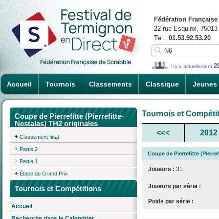
Fédération Française
22 rue Esquirol, 75013
Tél :
01.53.92.53.20
2
Il y a actuellement
Accueil
Tournois
Classements
Classique
Jeunes
Tournois et Compéti
Coupe de Pierrefitte (Pierrefitte-
Nestalas) TH2 originales
<<<
2012
Classement final
Partie 2
Coupe de Pierrefitte (Pierre
Partie 1
Joueurs :
31
Étape du Grand Prix
Joueurs par série :
Tournois et Compétitions
Poids par série :
Accueil
Recherche dans le Calendrier