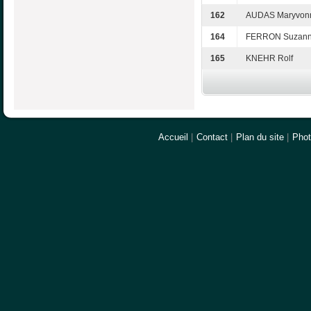
162
AUDAS Maryvon
164
FERRON Suzan
165
KNEHR Rolf
Accueil
|
Contact
|
Plan du site
|
Pho