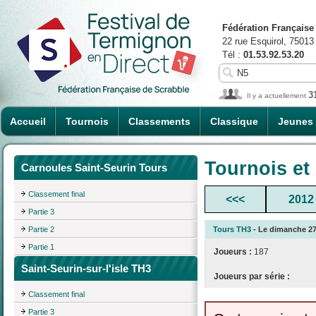
Fédération Française
22 rue Esquirol, 75013
Tél :
01.53.92.53.20
3
Il y a actuellement
Accueil
Tournois
Classements
Classique
Jeunes
Tournois et
Carnoules Saint-Seurin Tours
Classement final
<<<
2012
Partie 3
Partie 2
Tours TH3
- Le dimanche 27/
Partie 1
Joueurs :
187
Saint-Seurin-sur-l'isle TH3
Joueurs par série :
Classement final
Partie 3