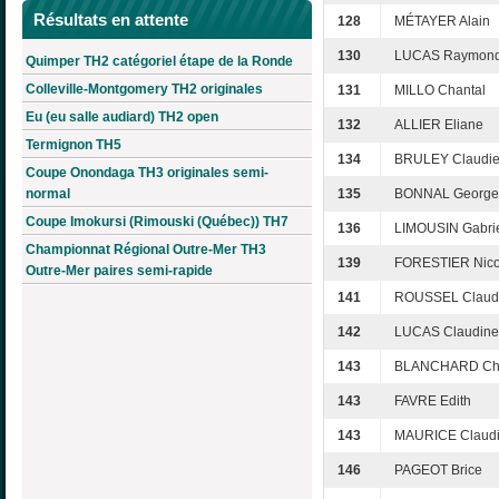
Résultats en attente
128
MÉTAYER Alain
130
LUCAS Raymon
Quimper TH2 catégoriel étape de la Ronde
Colleville-Montgomery TH2 originales
131
MILLO Chantal
Eu (eu salle audiard) TH2 open
132
ALLIER Eliane
Termignon TH5
134
BRULEY Claudi
Coupe Onondaga TH3 originales semi-
normal
135
BONNAL George
Coupe Imokursi (Rimouski (Québec)) TH7
136
LIMOUSIN Gabrie
Championnat Régional Outre-Mer TH3
139
FORESTIER Nico
Outre-Mer paires semi-rapide
141
ROUSSEL Claud
142
LUCAS Claudine
143
BLANCHARD Cha
143
FAVRE Edith
143
MAURICE Claud
146
PAGEOT Brice