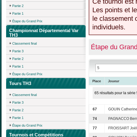
Ce tournoi est 
Partie 2
Les points et l
Partie 1
le classement c
Étape du Grand Prix
individuels.
Championnat Départemental Var
TH3
Classement final
Étape du Grand
Partie 3
Partie 2
Partie 1
Étape du Grand Prix
Place
Joueur
Tours TH3
65 résultats pour la série 
Classement final
Partie 3
67
GOUIN Catherin
Partie 2
Partie 1
74
PAGNACCO Bern
Étape du Grand Prix
77
FROISSART Joël
Tournois et Compétitions