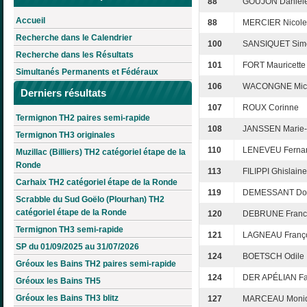
88
GOUJON Danièl
Accueil
88
MERCIER Nicole
Recherche dans le Calendrier
100
SANSIQUET Sim
Recherche dans les Résultats
101
FORT Mauricette
Simultanés Permanents et Fédéraux
106
WACONGNE Mic
Derniers résultats
107
ROUX Corinne
Termignon TH2 paires semi-rapide
108
JANSSEN Marie-
Termignon TH3 originales
110
LENEVEU Ferna
Muzillac (Billiers) TH2 catégoriel étape de la
Ronde
113
FILIPPI Ghislaine
Carhaix TH2 catégoriel étape de la Ronde
119
DEMESSANT Do
Scrabble du Sud Goëlo (Plourhan) TH2
catégoriel étape de la Ronde
120
DEBRUNE Franc
Termignon TH3 semi-rapide
121
LAGNEAU Franç
SP du 01/09/2025 au 31/07/2026
124
BOETSCH Odile
Gréoux les Bains TH2 paires semi-rapide
124
DER APÉLIAN Fa
Gréoux les Bains TH5
Gréoux les Bains TH3 blitz
127
MARCEAU Moni