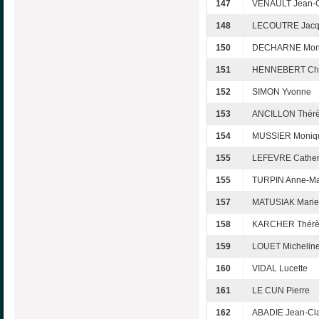
147
VENAULT Jean-
148
LECOUTRE Jacq
150
DECHARNE Mon
151
HENNEBERT Chri
152
SIMON Yvonne
153
ANCILLON Thér
154
MUSSIER Moniq
155
LEFEVRE Cather
155
TURPIN Anne-Ma
157
MATUSIAK Marie
158
KARCHER Thérè
159
LOUET Michelin
160
VIDAL Lucette
161
LE CUN Pierre
162
ABADIE Jean-Cl