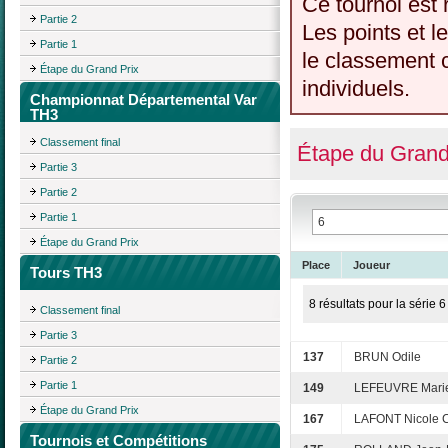
Ce tournoi est 
Partie 2
Les points et l
Partie 1
le classement c
Étape du Grand Prix
individuels.
Championnat Départemental Var
TH3
Classement final
Étape du Grand
Partie 3
Partie 2
Partie 1
Étape du Grand Prix
Place
Joueur
Tours TH3
8 résultats pour la série 6
Classement final
Partie 3
137
BRUN Odile
Partie 2
Partie 1
149
LEFEUVRE Marie
Étape du Grand Prix
167
LAFONT Nicole 
Tournois et Compétitions