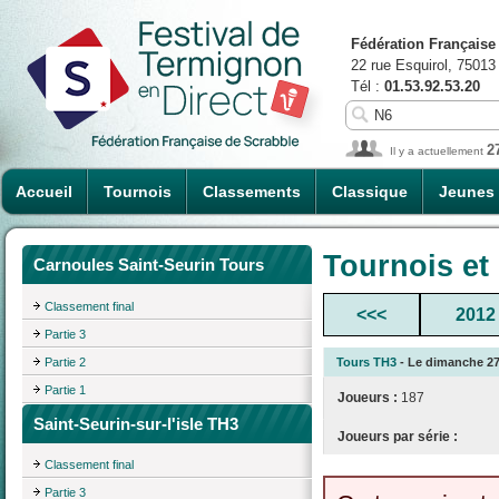
Fédération Française
22 rue Esquirol, 75013
Tél :
01.53.92.53.20
2
Il y a actuellement
Accueil
Tournois
Classements
Classique
Jeunes
Tournois et
Carnoules Saint-Seurin Tours
Classement final
<<<
2012
Partie 3
Partie 2
Tours TH3
- Le dimanche 27/
Partie 1
Joueurs :
187
Saint-Seurin-sur-l'isle TH3
Joueurs par série :
Classement final
Partie 3