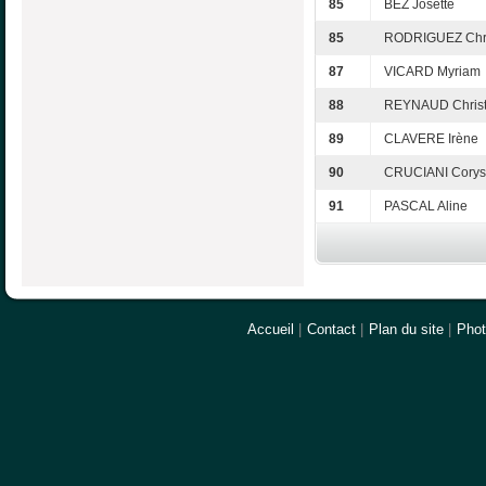
85
BEZ Josette
85
RODRIGUEZ Chri
87
VICARD Myriam
88
REYNAUD Christ
89
CLAVERE Irène
90
CRUCIANI Cory
91
PASCAL Aline
Accueil
|
Contact
|
Plan du site
|
Pho