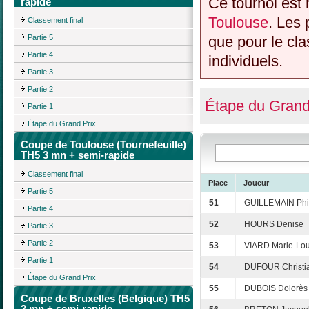
Ce tournoi est 
rapide
Toulouse
. Les 
Classement final
Partie 5
que pour le cl
Partie 4
individuels.
Partie 3
Partie 2
Étape du Grand
Partie 1
Étape du Grand Prix
Coupe de Toulouse (Tournefeuille)
TH5 3 mn + semi-rapide
Classement final
Place
Joueur
Partie 5
51
GUILLEMAIN Phi
Partie 4
52
HOURS Denise
Partie 3
Partie 2
53
VIARD Marie-Lou
Partie 1
54
DUFOUR Christi
Étape du Grand Prix
55
DUBOIS Dolorès
Coupe de Bruxelles (Belgique) TH5
3 mn + semi-rapide