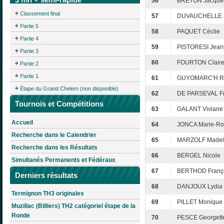
56
BRETON Jacquel
Classement final
57
DUVAUCHELLE J
Partie 5
58
PAQUET Cécile
Partie 4
59
PISTORESI Jean
Partie 3
60
FOURTON Clair
Partie 2
Partie 1
61
GUYOMARC'H Ro
Étape du Grand Chelem (non disponible)
62
DE PARSEVAL Fr
Tournois et Compétitions
63
GALANT Viviane
Accueil
64
JONCA Marie-Ro
Recherche dans le Calendrier
65
MARZOLF Madel
Recherche dans les Résultats
66
BERGEL Nicole
Simultanés Permanents et Fédéraux
67
BERTHOD Franç
Derniers résultats
68
DANJOUX Lydia
Termignon TH3 originales
69
PILLET Monique
Muzillac (Billiers) TH2 catégoriel étape de la
Ronde
70
PESCE Georgett