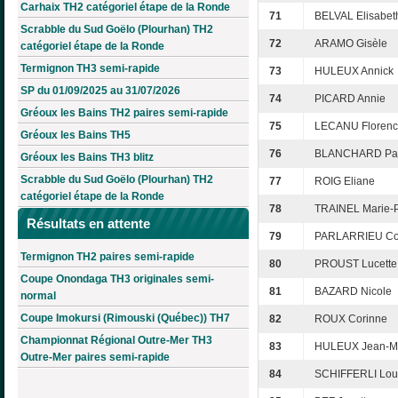
Carhaix TH2 catégoriel étape de la Ronde
71
BELVAL Elisabet
Scrabble du Sud Goëlo (Plourhan) TH2
72
ARAMO Gisèle
catégoriel étape de la Ronde
Termignon TH3 semi-rapide
73
HULEUX Annick
SP du 01/09/2025 au 31/07/2026
74
PICARD Annie
Gréoux les Bains TH2 paires semi-rapide
75
LECANU Floren
Gréoux les Bains TH5
76
BLANCHARD Patr
Gréoux les Bains TH3 blitz
Scrabble du Sud Goëlo (Plourhan) TH2
77
ROIG Eliane
catégoriel étape de la Ronde
78
TRAINEL Marie-
Résultats en attente
79
PARLARRIEU Col
Termignon TH2 paires semi-rapide
80
PROUST Lucette
Coupe Onondaga TH3 originales semi-
81
BAZARD Nicole
normal
Coupe Imokursi (Rimouski (Québec)) TH7
82
ROUX Corinne
Championnat Régional Outre-Mer TH3
83
HULEUX Jean-M
Outre-Mer paires semi-rapide
84
SCHIFFERLI Lou