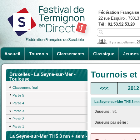
Fédération Française
22 rue Esquirol, 75013
Tél :
01.53.92.53.20
2
Il y a actuellement
Accueil
Tournois
Classements
Classique
Jeunes
Tournois et
Bruxelles - La Seyne-sur-Mer -
Toulouse
Classement final
<<<
2012
Partie 5
La Seyne-sur-Mer TH5 3 mn 
Partie 4
Partie 3
Joueurs :
91
Partie 2
Joueurs par série :
Partie 1
La Seyne-sur-Mer TH5 3 mn + semi-