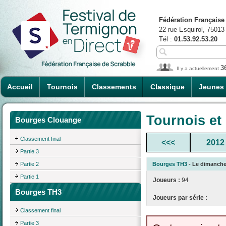
Fédération Française
22 rue Esquirol, 75013
Tél :
01.53.92.53.20
3
Il y a actuellement
Accueil
Tournois
Classements
Classique
Jeunes
Tournois et
Bourges Clouange
Classement final
<<<
2012
Partie 3
Partie 2
Bourges TH3
- Le dimanche 2
Partie 1
Joueurs :
94
Bourges TH3
Joueurs par série :
Classement final
Partie 3