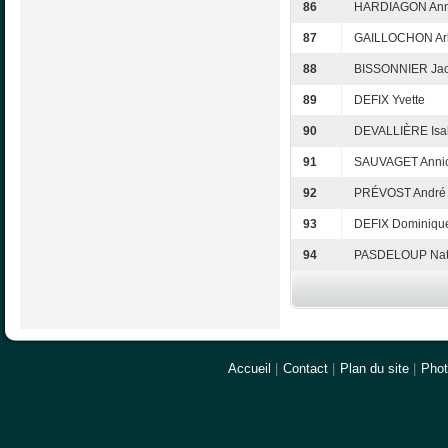
86
HARDIAGON Ann
87
GAILLOCHON Arl
88
BISSONNIER Jac
89
DEFIX Yvette
90
DEVALLIÈRE Isa
91
SAUVAGET Anni
92
PRÉVOST André
93
DEFIX Dominiqu
94
PASDELOUP Nat
Accueil
|
Contact
|
Plan du site
|
Pho