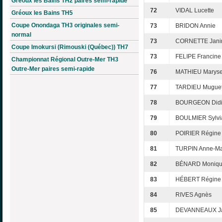
Gréoux les Bains TH2 paires semi-rapide
72
VIDAL Lucette
Gréoux les Bains TH5
Coupe Onondaga TH3 originales semi-
73
BRIDON Annie
normal
73
CORNETTE Jani
Coupe Imokursi (Rimouski (Québec)) TH7
73
FELIPE Francine
Championnat Régional Outre-Mer TH3
Outre-Mer paires semi-rapide
76
MATHIEU Marys
77
TARDIEU Muguet
78
BOURGEON Didi
79
BOULMIER Sylvi
80
POIRIER Régine
81
TURPIN Anne-Ma
82
BÉNARD Moniq
83
HÉBERT Régine
84
RIVES Agnès
85
DEVANNEAUX J