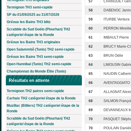
57
CHANUDET Gér
Termignon TH3 semi-rapide
58
DABENOC Janin
SP du 01/09/2025 au 31/07/2026
59
ITURBE Ventura
Gréoux les Bains TH3 blitz
60
PERRON Mireill
Scrabble du Sud Goëlo (Plourhan) TH2
catégoriel étape de la Ronde
61
IMBAULT Pierre
Gréoux les Bains TH3 originales
62
BRUCY Marie-C
Open Salammbô (Tunis) TH2 semi-rapide
63
BRUN Odile
Gréoux les Bains TH3 semi-rapide
Open Hannibal (Tunis) TH2 semi-rapide
64
LIMOUSIN Gabrie
Championnat du Monde Élite (Tunis)
65
NAUDIN Catheri
Résultats en attente
66
AVENTAGGIATO M
Termignon TH2 paires semi-rapide
67
ALLAGNAT Alexi
Carhaix TH2 catégoriel étape de la Ronde
68
SALMON Franço
Muzillac (Billiers) TH2 catégoriel étape de la
69
DEVANNEAUX Mi
Ronde
Scrabble du Sud Goëlo (Plourhan) TH2
70
PASQUET Stéph
catégoriel étape de la Ronde
70
POULAIN Danièl