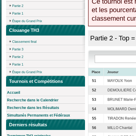
Ce tournoi est 
Partie 2
et les pourcent
Partie 1
classement cumu
Étape du Grand Prix
Clouange TH3
Partie 2 - Top 
Classement final
Partie 3
Partie 2
Partie 1
Étape du Grand Prix
Place
Joueur
Tournois et Compétitions
51
MAYOUX Yvon
52
DEMOULIERE Co
Accueil
53
BRUNET Marie-P
Recherche dans le Calendrier
Recherche dans les Résultats
54
MOLIMARD Deni
Simultanés Permanents et Fédéraux
55
TIRADON Renée
Derniers résultats
56
MILLO Chantal
Termignon TH3 originales