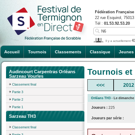
Fédération Française
22 rue Esquirol, 75013
Tél :
01.53.92.53.20
4
Il y a actuellement
Accueil
Tournois
Classements
Classique
Jeunes
Tournois et
Audincourt Carpentras Orléans
Sarzeau Vourles
Classement final
<<<
2012
Partie 3
Orléans TH3
- Le dimanche 0
Partie 2
Partie 1
Joueurs :
225
Sarzeau TH3
Joueurs par série :
Classement final
Partie 3