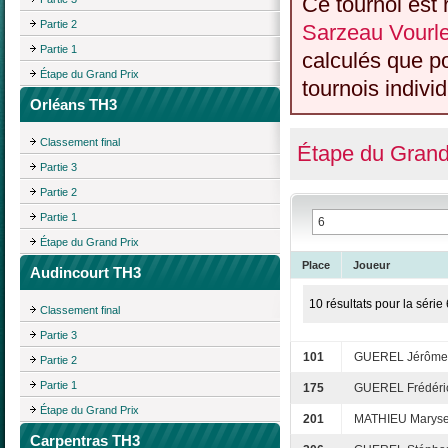
Ce tournoi est 
Partie 2
Sarzeau Vourl
Partie 1
calculés que p
Étape du Grand Prix
tournois individ
Orléans TH3
Classement final
Étape du Grand
Partie 3
Partie 2
Partie 1
Étape du Grand Prix
Place
Joueur
Audincourt TH3
10 résultats pour la série 
Classement final
Partie 3
101
GUEREL Jérôme
Partie 2
Partie 1
175
GUEREL Frédéri
Étape du Grand Prix
201
MATHIEU Marys
Carpentras TH3