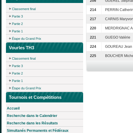
206
GUEREL Stépha
Classement final
214
PERRIN Catheri
Partie 3
217
CARNIS Maryvo
Partie 2
220
MERDRIGNAC An
Partie 1
221
GUEGO Valérie
Étape du Grand Prix
224
GOUREAU Jean
Vourles TH3
225
BOUCHER Miche
Classement final
Partie 3
Partie 2
Partie 1
Étape du Grand Prix
Tournois et Compétitions
Accueil
Recherche dans le Calendrier
Recherche dans les Résultats
Simultanés Permanents et Fédéraux