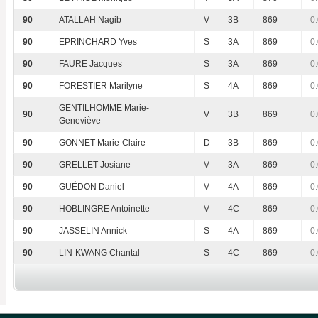
90
ATALLAH Nagib
V
3B
869
0
90
EPRINCHARD Yves
S
3A
869
0
90
FAURE Jacques
S
3A
869
0
90
FORESTIER Marilyne
S
4A
869
0
GENTILHOMME Marie-
90
V
3B
869
0
Geneviève
90
GONNET Marie-Claire
D
3B
869
0
90
GRELLET Josiane
V
3A
869
0
90
GUÉDON Daniel
V
4A
869
0
90
HOBLINGRE Antoinette
V
4C
869
0
90
JASSELIN Annick
S
4A
869
0
90
LIN-KWANG Chantal
S
4C
869
0