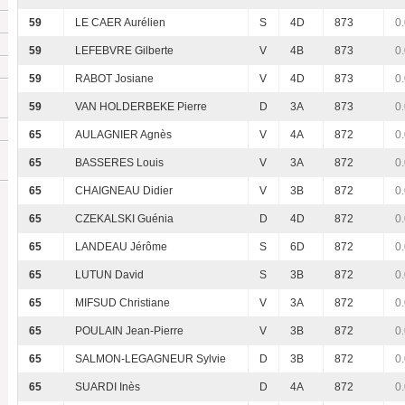
59
LE CAER Aurélien
S
4D
873
0
59
LEFEBVRE Gilberte
V
4B
873
0
59
RABOT Josiane
V
4D
873
0
59
VAN HOLDERBEKE Pierre
D
3A
873
0
65
AULAGNIER Agnès
V
4A
872
0
65
BASSERES Louis
V
3A
872
0
65
CHAIGNEAU Didier
V
3B
872
0
65
CZEKALSKI Guénia
D
4D
872
0
65
LANDEAU Jérôme
S
6D
872
0
65
LUTUN David
S
3B
872
0
65
MIFSUD Christiane
V
3A
872
0
65
POULAIN Jean-Pierre
V
3B
872
0
65
SALMON-LEGAGNEUR Sylvie
D
3B
872
0
65
SUARDI Inès
D
4A
872
0