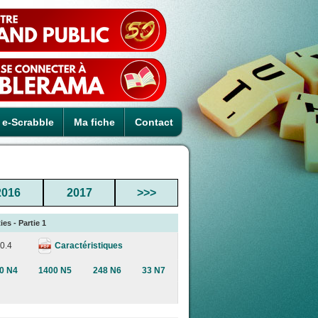
e-Scrabble
Ma fiche
Contact
2016
2017
>>>
es - Partie 1
Caractéristiques
0.4
0 N4
1400 N5
248 N6
33 N7