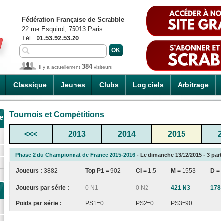
Fédération Française de Scrabble
22 rue Esquirol, 75013 Paris
Tél :
01.53.92.53.20
384
Il y a actuellement
visiteurs
Classique
Jeunes
Clubs
Logiciels
Arbitrage
Tournois et Compétitions
e
<<<
2013
2014
2015
Phase 2 du Championnat de France 2015-2016
- Le dimanche 13/12/2015 - 3 parti
Joueurs :
3882
Top P1 =
902
CI
=
1.5
M =
1553
D =
Joueurs par série :
0 N1
0 N2
421 N3
178
Poids par série :
PS1=0
PS2=0
PS3=90