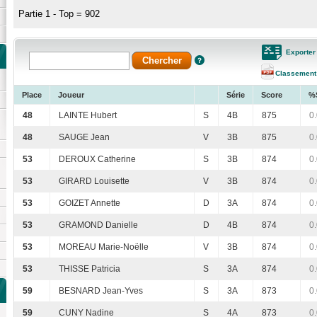
Partie 1 - Top = 902
Exporter
Classement
Place
Joueur
Série
Score
%
48
LAINTE Hubert
S
4B
875
0
48
SAUGE Jean
V
3B
875
0
53
DEROUX Catherine
S
3B
874
0
53
GIRARD Louisette
V
3B
874
0
53
GOIZET Annette
D
3A
874
0
53
GRAMOND Danielle
D
4B
874
0
53
MOREAU Marie-Noëlle
V
3B
874
0
53
THISSE Patricia
S
3A
874
0
59
BESNARD Jean-Yves
S
3A
873
0
59
CUNY Nadine
S
4A
873
0