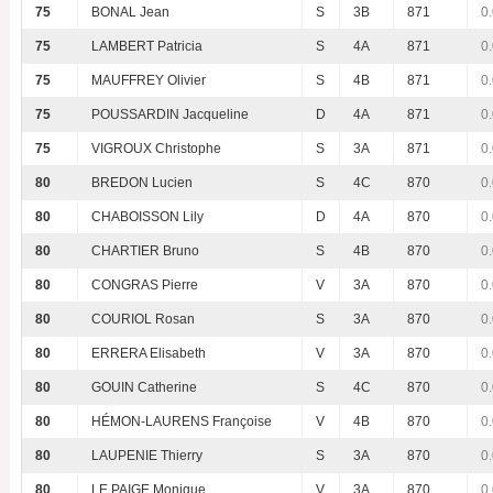
75
BONAL Jean
S
3B
871
0
75
LAMBERT Patricia
S
4A
871
0
75
MAUFFREY Olivier
S
4B
871
0
75
POUSSARDIN Jacqueline
D
4A
871
0
75
VIGROUX Christophe
S
3A
871
0
80
BREDON Lucien
S
4C
870
0
80
CHABOISSON Lily
D
4A
870
0
80
CHARTIER Bruno
S
4B
870
0
80
CONGRAS Pierre
V
3A
870
0
80
COURIOL Rosan
S
3A
870
0
80
ERRERA Elisabeth
V
3A
870
0
80
GOUIN Catherine
S
4C
870
0
80
HÉMON-LAURENS Françoise
V
4B
870
0
80
LAUPENIE Thierry
S
3A
870
0
80
LE PAIGE Monique
V
3A
870
0