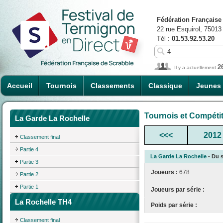
Fédération Française
22 rue Esquirol, 75013
Tél :
01.53.92.53.20
2
Il y a actuellement
Accueil
Tournois
Classements
Classique
Jeunes
Tournois et Compéti
La Garde La Rochelle
<<<
2012
Classement final
Partie 4
La Garde La Rochelle
- Du s
Partie 3
Joueurs :
678
Partie 2
Partie 1
Joueurs par série :
La Rochelle TH4
Poids par série :
Classement final