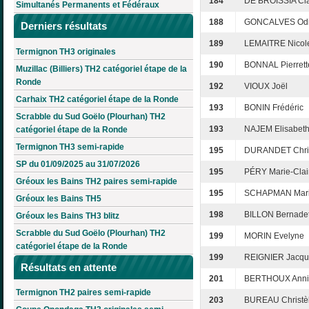
184
DE BROISSIA Cl
Simultanés Permanents et Fédéraux
188
GONCALVES Odi
Derniers résultats
189
LEMAITRE Nicol
Termignon TH3 originales
190
BONNAL Pierrett
Muzillac (Billiers) TH2 catégoriel étape de la
Ronde
192
VIOUX Joël
Carhaix TH2 catégoriel étape de la Ronde
193
BONIN Frédéric
Scrabble du Sud Goëlo (Plourhan) TH2
193
NAJEM Elisabet
catégoriel étape de la Ronde
Termignon TH3 semi-rapide
195
DURANDET Chris
SP du 01/09/2025 au 31/07/2026
195
PÉRY Marie-Clai
Gréoux les Bains TH2 paires semi-rapide
195
SCHAPMAN Mari
Gréoux les Bains TH5
198
BILLON Bernadet
Gréoux les Bains TH3 blitz
Scrabble du Sud Goëlo (Plourhan) TH2
199
MORIN Evelyne
catégoriel étape de la Ronde
199
REIGNIER Jacqu
Résultats en attente
201
BERTHOUX Anni
Termignon TH2 paires semi-rapide
203
BUREAU Christè