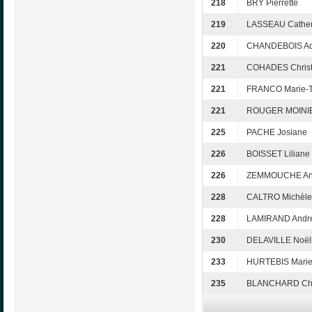
218
BRY Pierrette
219
LASSEAU Cather
220
CHANDEBOIS Ad
221
COHADES Christ
221
FRANCO Marie-T
221
ROUGER MOINIE
225
PACHE Josiane
226
BOISSET Liliane
226
ZEMMOUCHE An
228
CALTRO Michèle
228
LAMIRAND Andr
230
DELAVILLE Noël
233
HURTEBIS Marie
235
BLANCHARD Chr