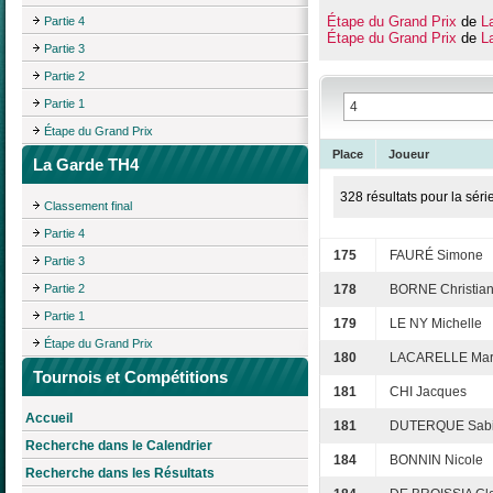
Étape du Grand Prix
de
L
Partie 4
Étape du Grand Prix
de
L
Partie 3
Partie 2
Partie 1
Étape du Grand Prix
Place
Joueur
La Garde TH4
328 résultats pour la séri
Classement final
Partie 4
175
FAURÉ Simone
Partie 3
Partie 2
178
BORNE Christia
Partie 1
179
LE NY Michelle
Étape du Grand Prix
180
LACARELLE Mar
Tournois et Compétitions
181
CHI Jacques
Accueil
181
DUTERQUE Sab
Recherche dans le Calendrier
184
BONNIN Nicole
Recherche dans les Résultats