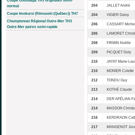
Coupe Onondaga TH3 originales semi-
204
JALLET André
normal
Coupe Imokursi (Rimouski (Québec)) TH7
204
VIGIER Daisy
Championnat Régional Outre-Mer TH3
206
CASSART Michel
Outre-Mer paires semi-rapide
206
LAMORET Christ
208
FIRMIN Noëlle
209
PICQUET Doly
210
JAYAT Marie-Lau
210
MONIER Colette
212
TONDU Guy
213
KOTHÉ Claude
214
DER APÉLIAN Fa
214
MASSON Christia
216
KERDRAON Cath
217
MANGENOT Joce