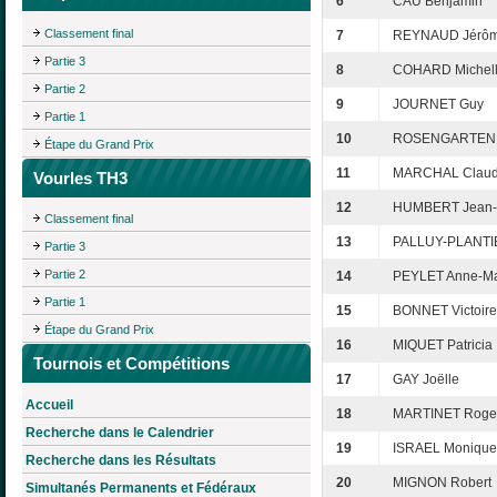
6
CAU Benjamin
Classement final
7
REYNAUD Jérô
Partie 3
8
COHARD Michel
Partie 2
9
JOURNET Guy
Partie 1
10
ROSENGARTEN 
Étape du Grand Prix
11
MARCHAL Claud
Vourles TH3
12
HUMBERT Jean-
Classement final
13
PALLUY-PLANTIE
Partie 3
Partie 2
14
PEYLET Anne-Ma
Partie 1
15
BONNET Victoire
Étape du Grand Prix
16
MIQUET Patricia
Tournois et Compétitions
17
GAY Joëlle
Accueil
18
MARTINET Roge
Recherche dans le Calendrier
19
ISRAEL Monique
Recherche dans les Résultats
20
MIGNON Robert
Simultanés Permanents et Fédéraux