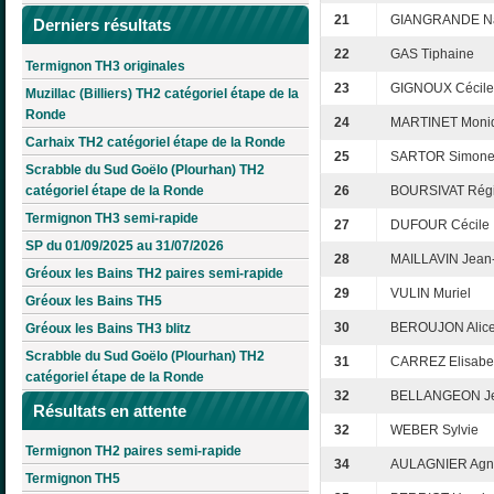
21
GIANGRANDE N
Derniers résultats
22
GAS Tiphaine
Termignon TH3 originales
23
GIGNOUX Cécile
Muzillac (Billiers) TH2 catégoriel étape de la
Ronde
24
MARTINET Moni
Carhaix TH2 catégoriel étape de la Ronde
25
SARTOR Simon
Scrabble du Sud Goëlo (Plourhan) TH2
catégoriel étape de la Ronde
26
BOURSIVAT Rég
Termignon TH3 semi-rapide
27
DUFOUR Cécile
SP du 01/09/2025 au 31/07/2026
28
MAILLAVIN Jean
Gréoux les Bains TH2 paires semi-rapide
29
VULIN Muriel
Gréoux les Bains TH5
30
BEROUJON Alic
Gréoux les Bains TH3 blitz
Scrabble du Sud Goëlo (Plourhan) TH2
31
CARREZ Elisabe
catégoriel étape de la Ronde
32
BELLANGEON Je
Résultats en attente
32
WEBER Sylvie
Termignon TH2 paires semi-rapide
34
AULAGNIER Agn
Termignon TH5