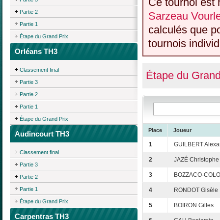
Ce tournoi est 
Partie 2
Sarzeau Vourl
Partie 1
calculés que p
Étape du Grand Prix
tournois individ
Orléans TH3
Classement final
Étape du Grand
Partie 3
Partie 2
Partie 1
Étape du Grand Prix
Place
Joueur
Audincourt TH3
1
GUILBERT Alexa
Classement final
2
JAZÉ Christophe
Partie 3
3
BOZZACO-COLON
Partie 2
Partie 1
4
RONDOT Gisèle
Étape du Grand Prix
5
BOIRON Gilles
Carpentras TH3