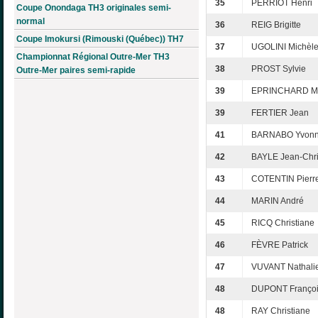
35
PERRIOT Henri
Coupe Onondaga TH3 originales semi-
normal
36
REIG Brigitte
Coupe Imokursi (Rimouski (Québec)) TH7
37
UGOLINI Michèl
Championnat Régional Outre-Mer TH3
38
PROST Sylvie
Outre-Mer paires semi-rapide
39
EPRINCHARD Ma
39
FERTIER Jean
41
BARNABO Yvon
42
BAYLE Jean-Chr
43
COTENTIN Pierr
44
MARIN André
45
RICQ Christiane
46
FÈVRE Patrick
47
VUVANT Nathali
48
DUPONT Franço
48
RAY Christiane