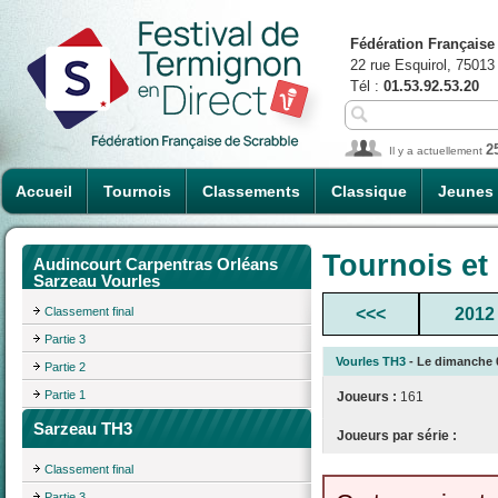
Fédération Française
22 rue Esquirol, 75013
Tél :
01.53.92.53.20
2
Il y a actuellement
Accueil
Tournois
Classements
Classique
Jeunes
Tournois et
Audincourt Carpentras Orléans
Sarzeau Vourles
Classement final
<<<
2012
Partie 3
Vourles TH3
- Le dimanche 0
Partie 2
Partie 1
Joueurs :
161
Sarzeau TH3
Joueurs par série :
Classement final
Partie 3