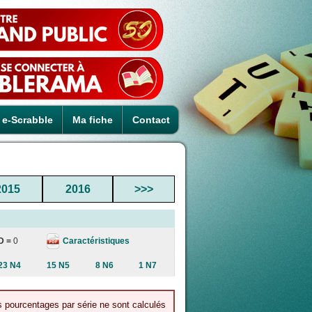
e-Scrabble
Ma fiche
Contact
2015
2016
>>>
Caractéristiques
D =
0
23 N4
15 N5
8 N6
1 N7
es pourcentages par série ne sont calculés