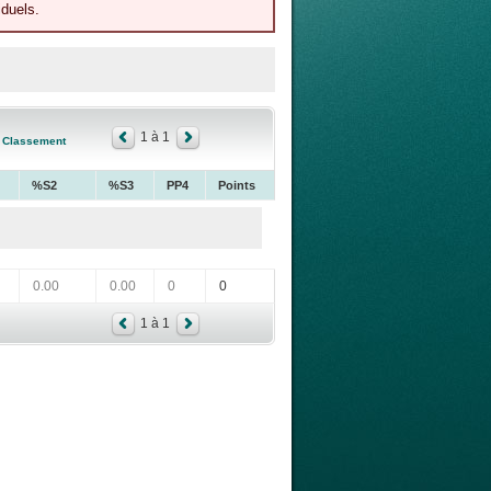
iduels.
1 à 1
Classement
%S2
%S3
PP4
Points
0.00
0.00
0
0
1 à 1