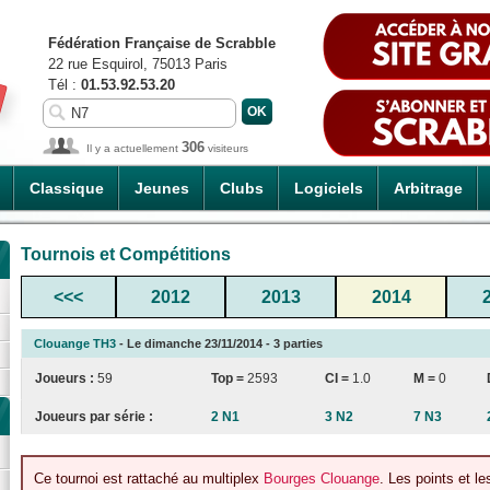
Fédération Française de Scrabble
22 rue Esquirol, 75013 Paris
Tél :
01.53.92.53.20
306
Il y a actuellement
visiteurs
Classique
Jeunes
Clubs
Logiciels
Arbitrage
Tournois et Compétitions
<<<
2012
2013
2014
Clouange TH3
- Le dimanche 23/11/2014 - 3 parties
Joueurs :
59
Top =
2593
CI
=
1.0
M =
0
Joueurs par série :
2 N1
3 N2
7 N3
Ce tournoi est rattaché au multiplex
Bourges Clouange
. Les points et l