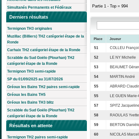
Partie 1 - Top = 994
Simultanés Permanents et Fédéraux
Derniers résultats
Termignon TH3 originales
Muzillac (Billiers) TH2 catégoriel étape de la
Place
Joueur
Ronde
51
COLLEU Françoi
Carhaix TH2 catégoriel étape de la Ronde
52
LE NY Michelle
Scrabble du Sud Goëlo (Plourhan) TH2
catégoriel étape de la Ronde
53
BEAUMET Gérar
Termignon TH3 semi-rapide
54
MARTIN André
SP du 01/09/2025 au 31/07/2026
55
ABRARD Claudi
Gréoux les Bains TH2 paires semi-rapide
Gréoux les Bains TH5
55
LE GUEN Marie-C
Gréoux les Bains TH3 blitz
57
SPITZ Jacquelin
Scrabble du Sud Goëlo (Plourhan) TH2
58
RAOULAS Yvette
catégoriel étape de la Ronde
59
BERTON Danièl
Résultats en attente
60
NICOLAS Marcel
Termignon TH2 paires semi-rapide