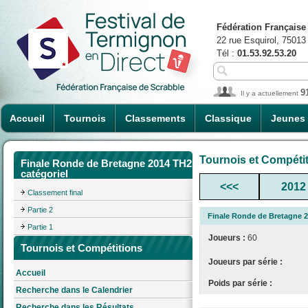
Fédération Française
22 rue Esquirol, 75013
Tél :
01.53.92.53.20
9
Il y a actuellement
Accueil
Tournois
Classements
Classique
Jeunes
Tournois et Compéti
Finale Ronde de Bretagne 2014 TH2
catégoriel
<<<
2012
Classement final
Partie 2
Finale Ronde de Bretagne 2
Partie 1
Joueurs :
60
Tournois et Compétitions
Joueurs par série :
Accueil
Poids par série :
Recherche dans le Calendrier
Recherche dans les Résultats