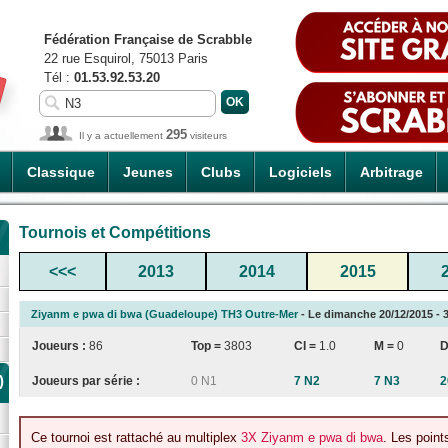
Fédération Française de Scrabble
22 rue Esquirol, 75013 Paris
Tél :
01.53.92.53.20
295
Il y a actuellement
visiteurs
Classique
Jeunes
Clubs
Logiciels
Arbitrage
Tournois et Compétitions
<<<
2013
2014
2015
Ziyanm e pwa di bwa (Guadeloupe) TH3 Outre-Mer
- Le dimanche 20/12/2015 - 3
Joueurs :
86
Top =
3803
CI
=
1.0
M =
0
D
)
Joueurs par série :
0 N1
7 N2
7 N3
2
Ce tournoi est rattaché au multiplex
3X Ziyanm e pwa di bwa
. Les point