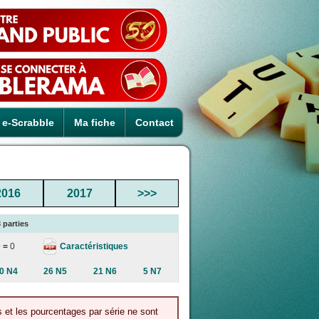
e-Scrabble
Ma fiche
Contact
2016
2017
>>>
 parties
Caractéristiques
 =
0
0 N4
26 N5
21 N6
5 N7
s et les pourcentages par série ne sont