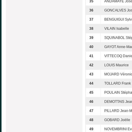
35
ANDAMAYE Jos
36
GONCALVES Jo
37
BENGUIGUI Sylv
38
VILAIN Isabelle
39
SQUINABOL Sté
40
GAYOT Anne-Mar
41
VITTECOQ Danie
42
LOUIS Maurice
43
MOJARD Véroni
44
TOLLARD Frank
45
POULAIN Stéph
46
DEMOTTAIS Jea
47
PILLARD Jean-M
48
GOBARD Joëlle
49
NOVEMBRINI Ev