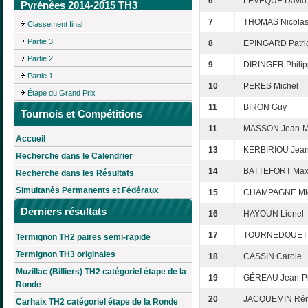
6
LEVEQUE David
Pyrénées 2014-2015 TH3
7
THOMAS Nicola
Classement final
Partie 3
8
EPINGARD Patri
Partie 2
9
DIRINGER Phili
Partie 1
10
PERES Michel
Étape du Grand Prix
11
BIRON Guy
Tournois et Compétitions
11
MASSON Jean-M
Accueil
13
KERBIRIOU Jean
Recherche dans le Calendrier
14
BATTEFORT Max
Recherche dans les Résultats
Simultanés Permanents et Fédéraux
15
CHAMPAGNE Mi
Derniers résultats
16
HAYOUN Lionel
17
TOURNEDOUET C
Termignon TH2 paires semi-rapide
Termignon TH3 originales
18
CASSIN Carole
Muzillac (Billiers) TH2 catégoriel étape de la
19
GÉREAU Jean-Pi
Ronde
20
JACQUEMIN Ré
Carhaix TH2 catégoriel étape de la Ronde