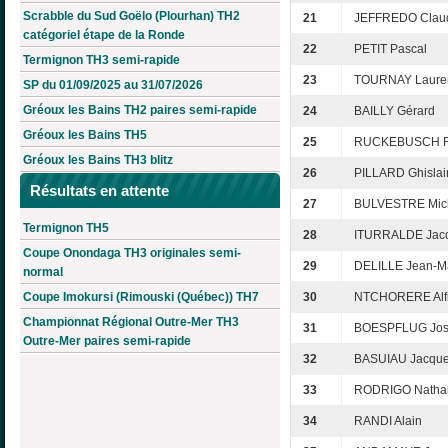
Scrabble du Sud Goëlo (Plourhan) TH2
21
JEFFREDO Clau
catégoriel étape de la Ronde
22
PETIT Pascal
Termignon TH3 semi-rapide
23
TOURNAY Laure
SP du 01/09/2025 au 31/07/2026
Gréoux les Bains TH2 paires semi-rapide
24
BAILLY Gérard
Gréoux les Bains TH5
25
RUCKEBUSCH 
Gréoux les Bains TH3 blitz
26
PILLARD Ghislai
Résultats en attente
27
BULVESTRE Mic
Termignon TH5
28
ITURRALDE Jac
Coupe Onondaga TH3 originales semi-
29
DELILLE Jean-M
normal
Coupe Imokursi (Rimouski (Québec)) TH7
30
NTCHORERE Alf
Championnat Régional Outre-Mer TH3
31
BOESPFLUG Jos
Outre-Mer paires semi-rapide
32
BASUIAU Jacqu
33
RODRIGO Nathal
34
RANDI Alain