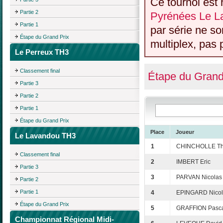
Ce tournoi est 
Partie 2
Pyrénées Le L
Partie 1
par série ne s
Étape du Grand Prix
multiplex, pas 
Le Perreux TH3
Classement final
Étape du Grand
Partie 3
Partie 2
Partie 1
Étape du Grand Prix
Place
Joueur
Le Lavandou TH3
1
CHINCHOLLE Thi
Classement final
2
IMBERT Eric
Partie 3
3
PARVAN Nicolas
Partie 2
Partie 1
4
EPINGARD Nico
Étape du Grand Prix
5
GRAFFION Pasc
Championnat Régional Midi-