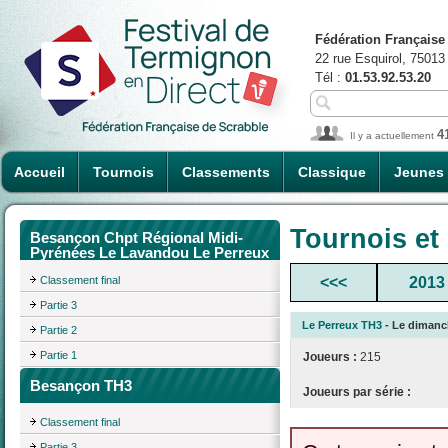
Fédération Française
22 rue Esquirol, 75013
Tél :
01.53.92.53.20
4
Il y a actuellement
Accueil
Tournois
Classements
Classique
Jeunes
Tournois et
Besançon Chpt Régional Midi-
Pyrénées Le Lavandou Le Perreux
Classement final
<<<
2013
Partie 3
Le Perreux TH3
- Le dimanch
Partie 2
Partie 1
Joueurs :
215
Besançon TH3
Joueurs par série :
Classement final
Partie 3