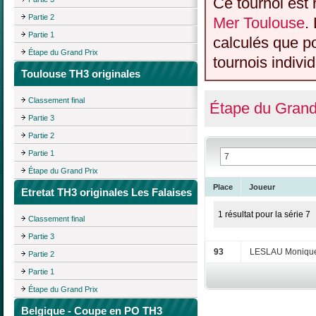
Ce tournoi est 
Partie 2
Mer Toulouse
.
Partie 1
calculés que p
Étape du Grand Prix
tournois individ
Toulouse TH3 originales
Classement final
Étape du Grand
Partie 3
Partie 2
Partie 1
Étape du Grand Prix
Place
Joueur
Etretat TH3 originales Les Falaises
1 résultat pour la série 7
Classement final
Partie 3
93
LESLAU Moniqu
Partie 2
Partie 1
Étape du Grand Prix
Belgique - Coupe en PO TH3