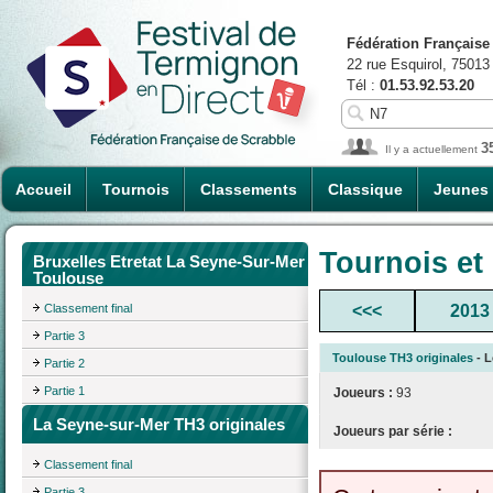
Fédération Française
22 rue Esquirol, 75013
Tél :
01.53.92.53.20
3
Il y a actuellement
Accueil
Tournois
Classements
Classique
Jeunes
Tournois et
Bruxelles Etretat La Seyne-Sur-Mer
Toulouse
Classement final
<<<
2013
Partie 3
Toulouse TH3 originales
- L
Partie 2
Partie 1
Joueurs :
93
La Seyne-sur-Mer TH3 originales
Joueurs par série :
Classement final
Partie 3