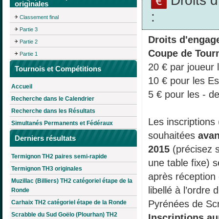
originales
:
Classement final
Partie 3
Droits d'engag
Partie 2
Coupe de Tourn
Partie 1
20 € par joueur 
Tournois et Compétitions
10 € pour les Es
Accueil
5 € pour les - d
Recherche dans le Calendrier
Recherche dans les Résultats
Les inscriptions 
Simultanés Permanents et Fédéraux
souhaitées
avan
Derniers résultats
2015
(précisez s
Termignon TH2 paires semi-rapide
une table fixe) s
Termignon TH3 originales
après réception
Muzillac (Billiers) TH2 catégoriel étape de la
libellé à l’ordre
Ronde
Pyrénées de Scr
Carhaix TH2 catégoriel étape de la Ronde
Scrabble du Sud Goëlo (Plourhan) TH2
Inscriptions au