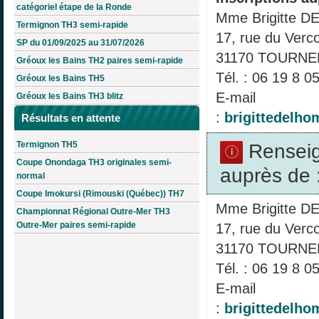
catégoriel étape de la Ronde
Mme Brigitte 
Termignon TH3 semi-rapide
17, rue du Verc
SP du 01/09/2025 au 31/07/2026
31170 TOURNE
Gréoux les Bains TH2 paires semi-rapide
Tél. : 06 19 8 0
Gréoux les Bains TH5
E-mail
Gréoux les Bains TH3 blitz
:
brigittedelh
Résultats en attente
Termignon TH5
Rensei
Coupe Onondaga TH3 originales semi-
auprès de 
normal
Coupe Imokursi (Rimouski (Québec)) TH7
Mme Brigitte 
Championnat Régional Outre-Mer TH3
Outre-Mer paires semi-rapide
17, rue du Verc
31170 TOURNE
Tél. : 06 19 8 0
E-mail
:
brigittedelh