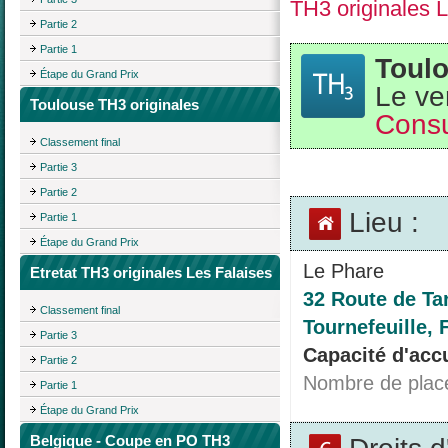
TH3 originales 
Partie 2
Partie 1
Toulo
Étape du Grand Prix
Le ve
Toulouse TH3 originales
Consu
Classement final
Partie 3
Partie 2
Lieu :
Partie 1
Étape du Grand Prix
Le Phare
Etretat TH3 originales Les Falaises
32 Route de Ta
Classement final
Tournefeuille, 
Partie 3
Capacité d'accu
Partie 2
Nombre de plac
Partie 1
Étape du Grand Prix
Droits 
Belgique - Coupe en PO TH3