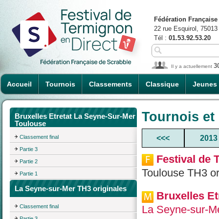
Fédération Française
22 rue Esquirol, 75013
Tél :
01.53.92.53.20
3
Il y a actuellement
Accueil
Tournois
Classements
Classique
Jeunes
Tournois et
Bruxelles Etretat La Seyne-Sur-Mer
Toulouse
Classement final
<<<
2013
Partie 3
Festival de 
Partie 2
Toulouse TH3 or
Partie 1
La Seyne-sur-Mer TH3 originales
Bruxelles E
Classement final
La Seyne-sur-Me
Partie 3