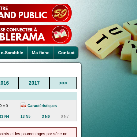
e-Scrabble
Ma fiche
Contact
2016
2017
>>>
Caractéristiques
D =
0
23 N4
13 N5
3 N6
0 N7
points et les pourcentages par série ne