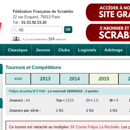
Fédération Française de Scrabble
22 rue Esquirol, 75013 Paris
Tél :
01.53.92.53.20
324
Il y a actuellement
visiteurs
Classique
Jeunes
Clubs
Logiciels
Arbitrage
Tournois et Compétitions
<<<
2013
2014
2015
Fréjus Azuréva N°3 TH2
- Le mercredi 16/09/2015 - 2 parties
Joueurs :
44
Top =
2153
CI
=
1.0
M =
0
Joueurs par série :
1 N1
2 N2
2 N3
Ce tournoi est rattaché au multiplex
3X Cosne Fréjus La Rochelle
. Les 