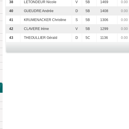
38
LETONDEUR Nicole
V
5B
1469
0.00
40
GUEUDRE Andrée
D
5B
1408
0.00
41
KRUMENACKER Christine
S
5B
1306
0.00
42
CLAVERE Irène
V
5B
1299
0.00
43
THEOULLIER Gérald
D
5C
1136
0.00