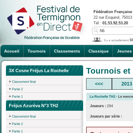
Fédération Française
22 rue Esquirol, 75013
Tél :
01.53.92.53.20
6
Il y a actuellement
Accueil
Tournois
Classements
Classique
Jeunes
Tournois et
3X Cosne Fréjus La Rochelle
Classement final
<<<
2013
Partie 2
Partie 1
La Rochelle TH2
- Le mercre
Fréjus Azuréva N°3 TH2
Joueurs :
294
Joueurs par série :
Classement final
Partie 2
Partie 1