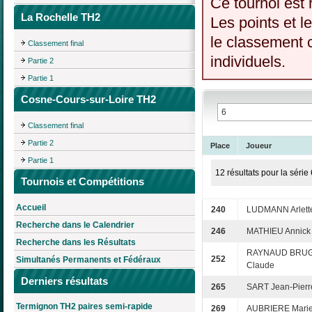
Ce tournoi est 
La Rochelle TH2
Les points et l
le classement c
Classement final
individuels.
Partie 2
Partie 1
Cosne-Cours-sur-Loire TH2
Classement final
Partie 2
Place
Joueur
Partie 1
12 résultats pour la série 
Tournois et Compétitions
Accueil
240
LUDMANN Arlett
Recherche dans le Calendrier
246
MATHIEU Annick
Recherche dans les Résultats
RAYNAUD BRUGU
252
Simultanés Permanents et Fédéraux
Claude
Derniers résultats
265
SART Jean-Pierr
Termignon TH2 paires semi-rapide
269
AUBRIERE Marie-