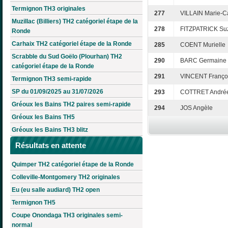
Termignon TH3 originales
277
VILLAIN Marie-C
Muzillac (Billiers) TH2 catégoriel étape de la
278
FITZPATRICK Su
Ronde
Carhaix TH2 catégoriel étape de la Ronde
285
COENT Murielle
Scrabble du Sud Goëlo (Plourhan) TH2
290
BARC Germaine
catégoriel étape de la Ronde
291
VINCENT Franço
Termignon TH3 semi-rapide
SP du 01/09/2025 au 31/07/2026
293
COTTRET André
Gréoux les Bains TH2 paires semi-rapide
294
JOS Angèle
Gréoux les Bains TH5
Gréoux les Bains TH3 blitz
Résultats en attente
Quimper TH2 catégoriel étape de la Ronde
Colleville-Montgomery TH2 originales
Eu (eu salle audiard) TH2 open
Termignon TH5
Coupe Onondaga TH3 originales semi-
normal