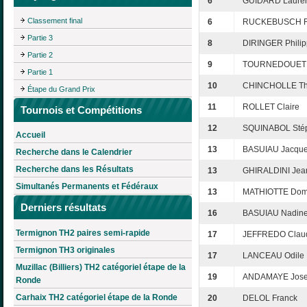
6
GUIDARD Laure
Classement final
6
RUCKEBUSCH 
Partie 3
8
DIRINGER Phili
Partie 2
9
TOURNEDOUET C
Partie 1
10
CHINCHOLLE Thi
Étape du Grand Prix
11
ROLLET Claire
Tournois et Compétitions
12
SQUINABOL Sté
Accueil
13
BASUIAU Jacqu
Recherche dans le Calendrier
Recherche dans les Résultats
13
GHIRALDINI Jea
Simultanés Permanents et Fédéraux
13
MATHIOTTE Dom
Derniers résultats
16
BASUIAU Nadin
Termignon TH2 paires semi-rapide
17
JEFFREDO Clau
Termignon TH3 originales
17
LANCEAU Odile
Muzillac (Billiers) TH2 catégoriel étape de la
19
ANDAMAYE Jos
Ronde
Carhaix TH2 catégoriel étape de la Ronde
20
DELOL Franck