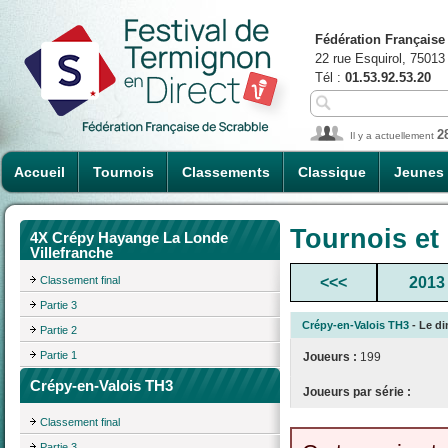
Fédération Française
22 rue Esquirol, 75013
Tél :
01.53.92.53.20
2
Il y a actuellement
Accueil
Tournois
Classements
Classique
Jeunes
Tournois et
4X Crépy Hayange La Londe
Villefranche
Classement final
<<<
2013
Partie 3
Crépy-en-Valois TH3
- Le di
Partie 2
Partie 1
Joueurs :
199
Crépy-en-Valois TH3
Joueurs par série :
Classement final
Partie 3