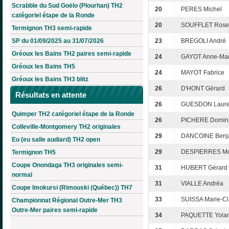
Scrabble du Sud Goëlo (Plourhan) TH2
20
PERES Michel
catégoriel étape de la Ronde
20
SOUFFLET Rose
Termignon TH3 semi-rapide
SP du 01/09/2025 au 31/07/2026
23
BREGOLI André
Gréoux les Bains TH2 paires semi-rapide
24
GAYOT Anne-Mar
Gréoux les Bains TH5
24
MAYOT Fabrice
Gréoux les Bains TH3 blitz
26
D'HONT Gérard
Résultats en attente
26
GUESDON Laure
Quimper TH2 catégoriel étape de la Ronde
26
PICHERE Domin
Colleville-Montgomery TH2 originales
29
DANCOINE Benj
Eu (eu salle audiard) TH2 open
29
DESPIERRES Mo
Termignon TH5
Coupe Onondaga TH3 originales semi-
31
HUBERT Gérard
normal
31
VIALLE Andréa
Coupe Imokursi (Rimouski (Québec)) TH7
33
SUISSA Marie-Cl
Championnat Régional Outre-Mer TH3
Outre-Mer paires semi-rapide
34
PAQUETTE Yola