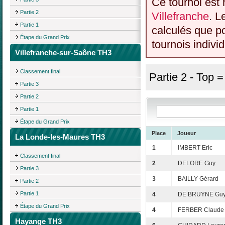
Ce tournoi est 
Partie 2
Villefranche
. L
Partie 1
calculés que p
Étape du Grand Prix
tournois individ
Villefranche-sur-Saône TH3
Classement final
Partie 2 - Top 
Partie 3
Partie 2
Partie 1
Étape du Grand Prix
Place
Joueur
La Londe-les-Maures TH3
1
IMBERT Eric
Classement final
2
DELORE Guy
Partie 3
3
BAILLY Gérard
Partie 2
Partie 1
4
DE BRUYNE Gu
Étape du Grand Prix
4
FERBER Claude
Hayange TH3