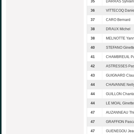
35
DARRAS Sylvai
36
VITTECOQ Danie
37
CARO Bernard
38
DRAUX Michel
38
MELNOTTE Yan
40
STEFANO Ginett
41
CHAMBREUIL Pa
42
ASTRESSES Pas
43
GUIGNARD Clau
44
CHAVANNE Nell
44
GUILLON Chanta
44
LE MOAL Ginette
47
AUZANNEAU Thi
47
GRAFFION Pasc
47
GUENEGOU Jean