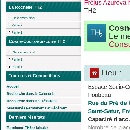
Fréjus Azuréva
La Rochelle TH2
TH2
Classement final
Cosn
Partie 2
Partie 1
Le me
Cosne-Cours-sur-Loire TH2
Consu
Classement final
Partie 2
Partie 1
Lieu :
Tournois et Compétitions
Espace Socio-Cu
Accueil
Recherche dans le Calendrier
Poubeau
Recherche dans les Résultats
Rue du Pré de 
Simultanés Permanents et Fédéraux
Saint-Satur, Fr
Derniers résultats
Capacité d'accu
Nombre de plac
Termignon TH3 originales