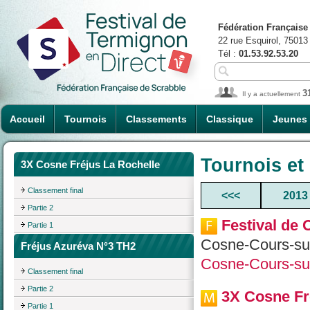
Fédération Française
22 rue Esquirol, 75013
Tél :
01.53.92.53.20
3
Il y a actuellement
Accueil
Tournois
Classements
Classique
Jeunes
Tournois et
3X Cosne Fréjus La Rochelle
Classement final
<<<
2013
Partie 2
Festival de
Partie 1
Cosne-Cours-su
Fréjus Azuréva N°3 TH2
Cosne-Cours-sur
Classement final
Partie 2
3X Cosne Fr
Partie 1